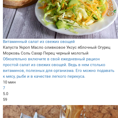
Витаминный салат из свежих овощей
Капуста
Укроп
Масло оливковое
Уксус яблочный
Огурец
Морковь
Соль
Сахар
Перец черный молотый
Обязательно включите в свой ежедневный рацион
простой салат из свежих овощей. Ведь в нем столько
витаминов, полезных для организма. Его можно подавать
к мясу, рыбе и в качестве легкого перекуса.
10 мин
7
5.0
59