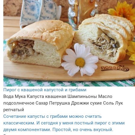
Пирог с квашеной капустой и грибами
Вода
Мука
Капуста квашеная
Шампиньоны
Масло
подсолнечное
Сахар
Петрушка
Дрожжи сухие
Соль
Лук
репчатый
Сочетание капусты с грибами можно считать
классическим. И сегодня у меня постный пирог с этими
двумя компонентами. Простой, но очень вкусный.