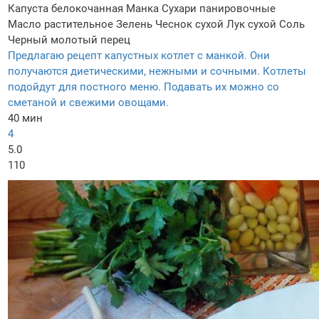
Капуста белокочанная
Манка
Сухари панировочные
Масло растительное
Зелень
Чеснок сухой
Лук сухой
Соль
Черный молотый перец
Предлагаю рецепт капустных котлет с манкой. Они
получаются диетическими, нежными и сочными. Котлеты
подойдут для постного меню. Подавать их можно со
сметаной и свежими овощами.
40 мин
4
5.0
110