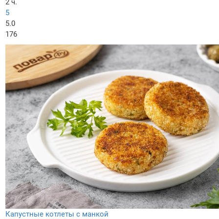
2 ч.
5
5.0
176
Капустные котлеты с манкой