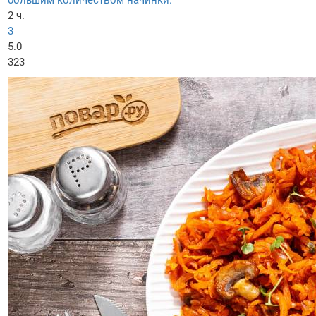
большим количеством начинки.
2 ч.
3
5.0
323