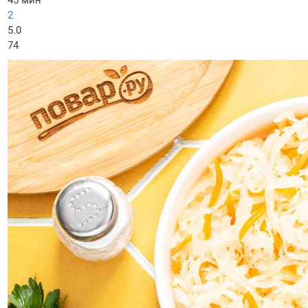
45 мин
2
5.0
74