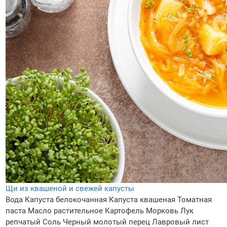
Щи из квашеной и свежей капусты
Вода
Капуста белокочанная
Капуста квашеная
Томатная
паста
Масло растительное
Картофель
Морковь
Лук
репчатый
Соль
Черный молотый перец
Лавровый лист