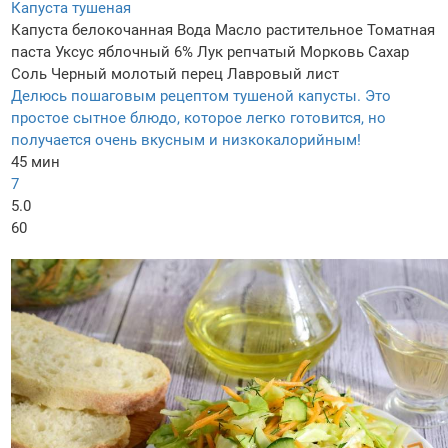
Капуста тушеная
Капуста белокочанная
Вода
Масло растительное
Томатная
паста
Уксус яблочный 6%
Лук репчатый
Морковь
Сахар
Соль
Черный молотый перец
Лавровый лист
Делюсь пошаговым рецептом тушеной капусты. Это
простое сытное блюдо, которое легко готовится, но
получается очень вкусным и низкокалорийным!
45 мин
7
5.0
60