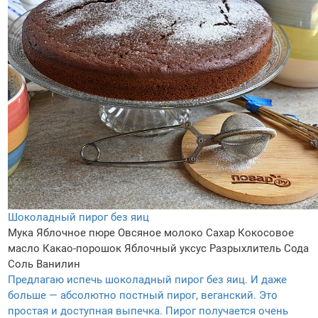
Шоколадный пирог без яиц
Мука
Яблочное пюре
Овсяное молоко
Сахар
Кокосовое
масло
Какао-порошок
Яблочный уксус
Разрыхлитель
Сода
Соль
Ванилин
Предлагаю испечь шоколадный пирог без яиц. И даже
больше — абсолютно постный пирог, веганский. Это
простая и доступная выпечка. Пирог получается очень