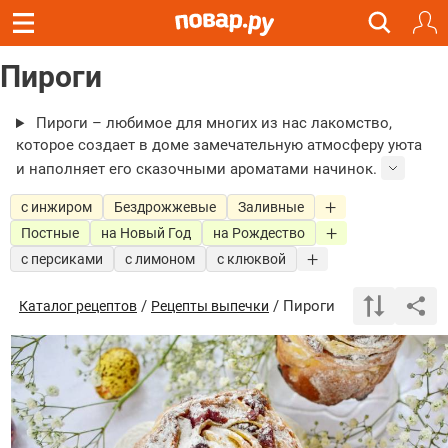
Пироги
Пироги – любимое для многих из нас лакомство,
которое создает в доме замечательную атмосферу уюта
и наполняет его сказочными ароматами начинок.
с инжиром
Бездрожжевые
Заливные
Постные
на Новый Год
на Рождество
с персиками
с лимоном
с клюквой
/
/ Пироги
Каталог рецептов
Рецепты выпечки