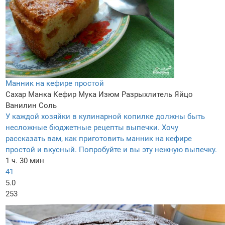
Манник на кефире простой
Сахар
Манка
Кефир
Мука
Изюм
Разрыхлитель
Яйцо
Ванилин
Соль
У каждой хозяйки в кулинарной копилке должны быть
несложные бюджетные рецепты выпечки. Хочу
рассказать вам, как приготовить манник на кефире
простой и вкусный. Попробуйте и вы эту нежную выпечку.
1 ч. 30 мин
41
5.0
253