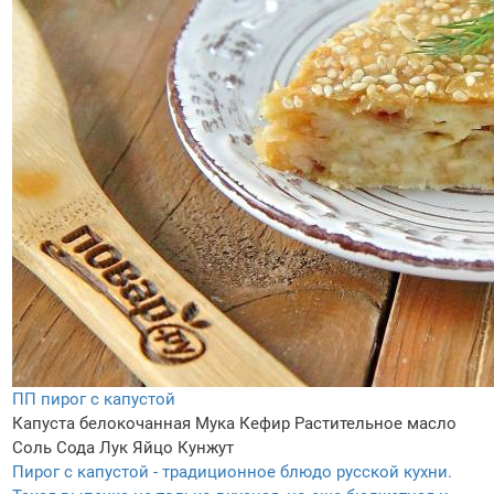
ПП пирог с капустой
Капуста белокочанная
Мука
Кефир
Растительное масло
Соль
Сода
Лук
Яйцо
Кунжут
Пирог с капустой - традиционное блюдо русской кухни.