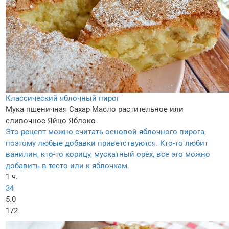
Классический яблочный пирог
Мука пшеничная
Сахар
Масло растительное или
сливочное
Яйцо
Яблоко
Это рецепт можно считать основой яблочного пирога,
поэтому любые добавки приветствуются. Кто-то любит
ванилин, кто-то корицу, мускатный орех, все это можно
добавить в тесто или к яблочкам.
1 ч.
34
5.0
172