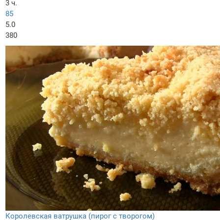
3 ч.
85
5.0
380
Королевская ватрушка (пирог с творогом)