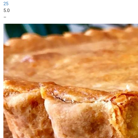
25
5.0
–