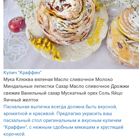
Кулич "Краффин"
Мука
Клюква вяленая
Масло сливочное
Молоко
Миндальные лепестки
Сахар
Масло сливочное
Дрожжи
свежие
Ванильный сахар
Мускатный орех
Соль
Яйцо
Яичный желток
Пасхальная выпечка всегда должна быть вкусной,
ароматной и красивой. Предлагаю украсить ваш
пасхальный стол оригинальным и вкусным куличем
"Краффин", с нежным сдобным мякишем и хрустящей
корочкой.