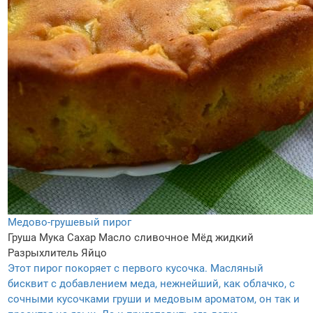
Медово-грушевый пирог
Груша
Мука
Сахар
Масло сливочное
Мёд жидкий
Разрыхлитель
Яйцо
Этот пирог покоряет с первого кусочка. Масляный
бисквит с добавлением меда, нежнейший, как облачко, с
сочными кусочками груши и медовым ароматом, он так и