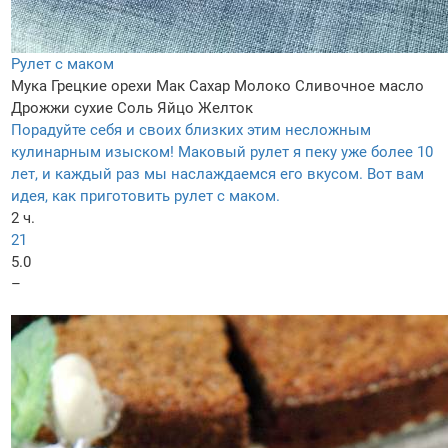
Рулет с маком
Мука
Грецкие орехи
Мак
Сахар
Молоко
Сливочное масло
Дрожжи сухие
Соль
Яйцо
Желток
Порадуйте себя и своих близких этим несложным
кулинарным изыском! Маковый рулет я пеку уже более 10
лет, и каждый раз мы наслаждаемся его вкусом. Вот вам
идея, как приготовить рулет с маком.
2 ч.
21
5.0
–