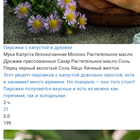
Пирожки с капустой в духовке
Мука
Капуста белокочанная
Молоко
Растительное масло
Дрожжи прессованные
Сахар
Растительное масло
Соль
Перец черный молотый
Соль
Яйцо
Яичный желток
Этот рецепт пирожков с капустой довольно простой, хотя
и занимает много времени. Но поверьте — оно того стоит!
Пирожки получаются вкусные и есть их можно как
горячими, так и холодными.
2 ч.
21
5.0
199