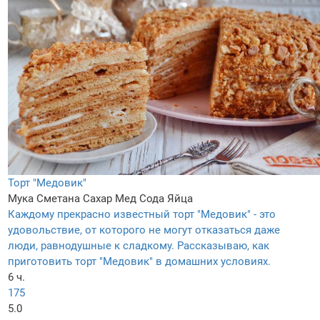
Торт "Медовик"
Мука
Сметана
Сахар
Мед
Сода
Яйца
Каждому прекрасно известный торт "Медовик" - это
удовольствие, от которого не могут отказаться даже
люди, равнодушные к сладкому. Рассказываю, как
приготовить торт "Медовик" в домашних условиях.
6 ч.
175
5.0