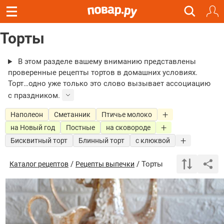
Торты
В этом разделе вашему вниманию представлены
проверенные рецепты тортов в домашних условиях.
Торт…одно уже только это слово вызывает ассоциацию
с праздником.
Наполеон
Сметанник
Птичье молоко
на Новый год
Постные
на сковороде
Бисквитный торт
Блинный торт
с клюквой
/
/ Торты
Каталог рецептов
Рецепты выпечки