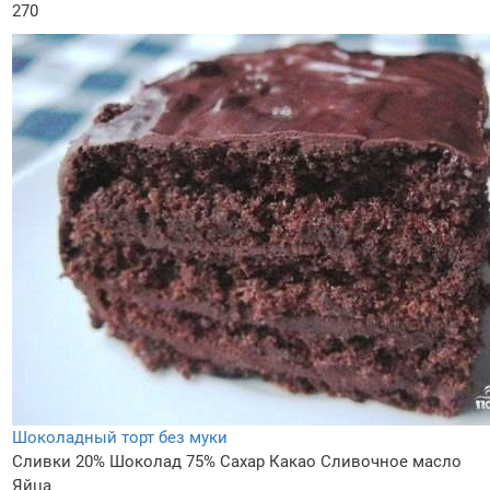
270
Шоколадный торт без муки
Сливки 20%
Шоколад 75%
Сахар
Какао
Сливочное масло
Яйца