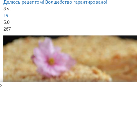
Делюсь рецептом! Волшебство гарантировано!
3 ч.
19
5.0
267
×