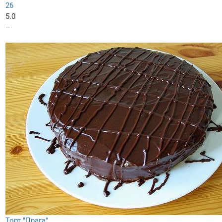
26
5.0
–
Торт "Прага"