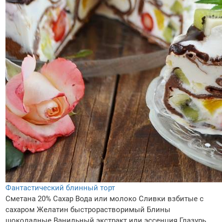
Фантастический блинный торт
Сметана 20%
Сахар
Вода или молоко
Сливки взбитые с
сахаром
Желатин быстрорастворимый
Блины
шоколадные
Ванильный экстракт или эссенция
Глазурь