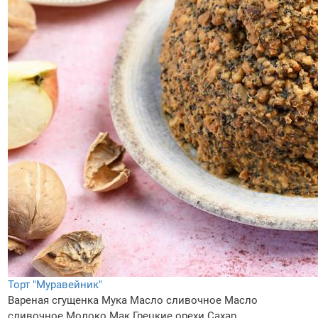
Торт "Муравейник"
Вареная сгущенка
Мука
Масло сливочное
Масло
сливочное
Молоко
Мак
Грецкие орехи
Сахар