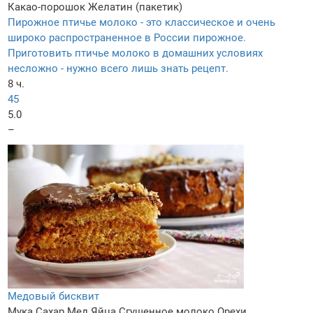
Какао-порошок
Желатин (пакетик)
Пирожное птичье молоко - это классическое и очень
широко распространенное в России пирожное.
Приготовить птичье молоко в домашних условиях
несложно - нужно всего лишь знать рецепт.
8 ч.
45
5.0
–
Медовый бисквит
Мука
Сахар
Мед
Яйца
Сгущенное молоко
Орехи