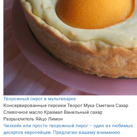
Творожный пирог в мультиварке
Консервированные персики
Творог
Мука
Сметана
Сахар
Сливочное масло
Крахмал
Ванильный сахар
Разрыхлитель
Яйцо
Лимон
Чизкейк или просто творожный пирог – один из любимых
десертов европейцев. Предлагаю вашему вниманию