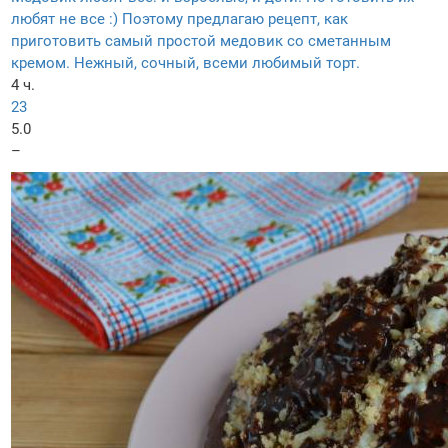
любят не все :) Поэтому предлагаю рецепт, как
приготовить самый простой медовик со сметанным
кремом. Нежный, сочный, всеми любимый торт.
4 ч.
23
5.0
–