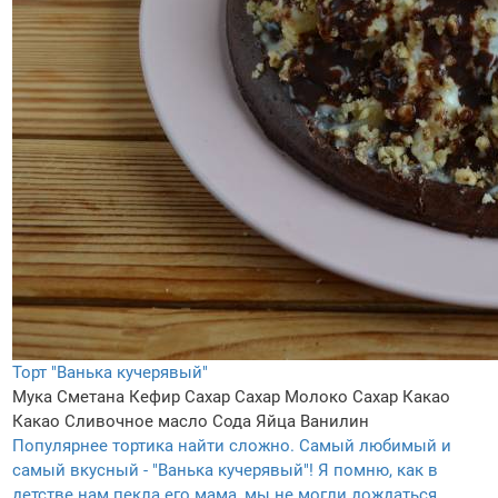
Торт "Ванька кучерявый"
Мука
Сметана
Кефир
Сахар
Сахар
Молоко
Сахар
Какао
Какао
Сливочное масло
Сода
Яйца
Ванилин
Популярнее тортика найти сложно. Самый любимый и
самый вкусный - "Ванька кучерявый"! Я помню, как в
детстве нам пекла его мама, мы не могли дождаться,