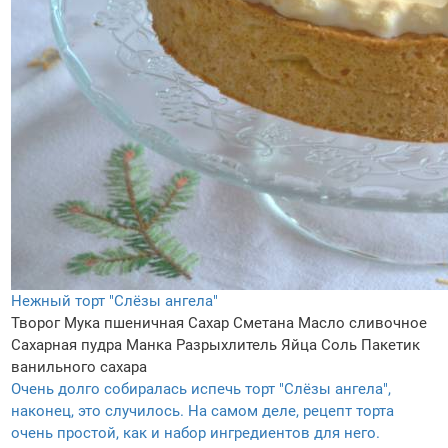
Нежный торт "Слёзы ангела"
Творог
Мука пшеничная
Сахар
Сметана
Масло сливочное
Сахарная пудра
Манка
Разрыхлитель
Яйца
Соль
Пакетик
ванильного сахара
Очень долго собиралась испечь торт "Слёзы ангела",
наконец, это случилось. На самом деле, рецепт торта
очень простой, как и набор ингредиентов для него.