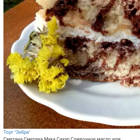
Торт "Зебра"
Сметана
Сметана
Мука
Сахар
Сливочное масло или