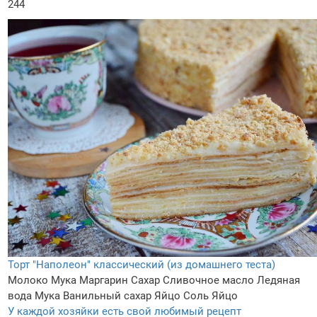
244
Торт "Наполеон" классический (из домашнего теста)
Молоко
Мука
Маргарин
Сахар
Сливочное масло
Ледяная
вода
Мука
Ванильный сахар
Яйцо
Соль
Яйцо
У каждой хозяйки есть свой любимый рецепт