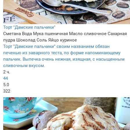
Торт "Дамские пальчики"
Сметана
Вода
Мука пшеничная
Масло сливочное
Сахарная
пудра
Шоколад
Соль
Яйцо куриное
Торт "Дамские пальчики" своим названием обязан
печенью из заварного теста, по форме напоминающему
пальчик. Выпечка очень нежная, изящная, с насыщенным
сливочным вкусом.
2 ч.
44
5.0
322