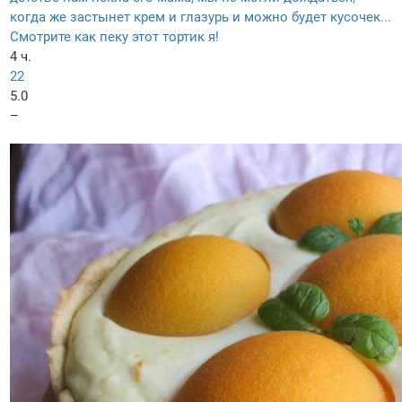
когда же застынет крем и глазурь и можно будет кусочек...
Смотрите как пеку этот тортик я!
4 ч.
22
5.0
–