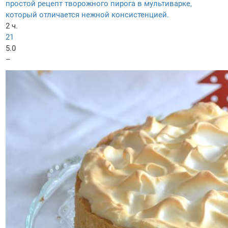
простой рецепт творожного пирога в мультиварке,
который отличается нежной консистенцией.
2 ч.
21
5.0
–