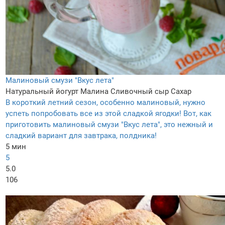
Малиновый смузи "Вкус лета"
Натуральный йогурт
Малина
Сливочный сыр
Сахар
В короткий летний сезон, особенно малиновый, нужно
успеть попробовать все из этой сладкой ягодки! Вот, как
приготовить малиновый смузи "Вкус лета", это нежный и
сладкий вариант для завтрака, полдника!
5 мин
5
5.0
106