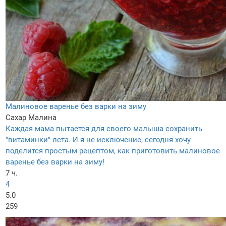
Малиновое варенье без варки на зиму
Сахар
Малина
Каждая мама пытается для своего малыша сохранить
"витаминки" лета. И я не исключение, сегодня хочу
поделится простым рецептом, как приготовить малиновое
варенье без варки на зиму!
7 ч.
4
5.0
259