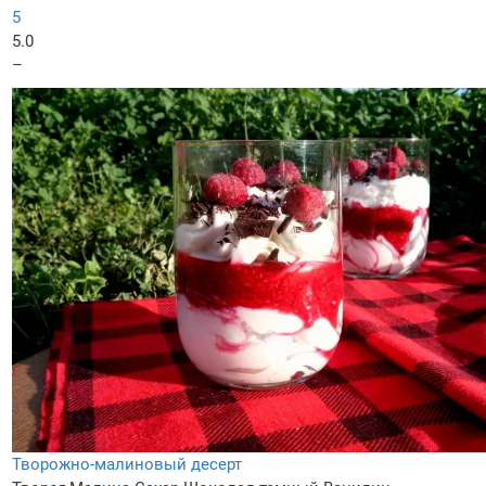
5
5.0
–
Творожно-малиновый десерт