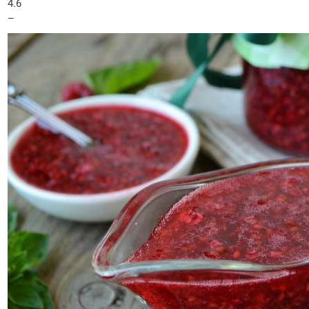
4.6
–