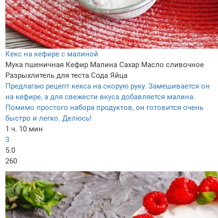
Кекс на кефире с малиной
Мука пшеничная
Кефир
Малина
Сахар
Масло сливочное
Разрыхлитель для теста
Сода
Яйца
Предлагаю рецепт кекса на скорую руку. Замешивается он
на кефире, а для свежести вкуса добавляется малина.
Помимо простого набора продуктов, он готовится очень
быстро и легко. Делюсь!
1 ч. 10 мин
3
5.0
260