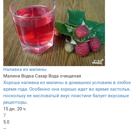
Наливка из малины
Малина
Водка
Сахар
Вода очищеная
Хороша наливка из малины в домашних условиях в любое
время года. Особенно она хорошо идет во время застолья,
поскольку ее кисловатый вкус поистине балует вкусовые
рецепторы.
15 дн. 20 ч.
7
5.0
–