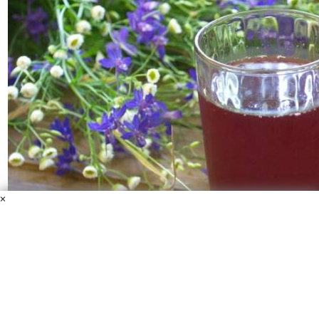
×
Компот из малины и вишни
Вода
Вишня
Малина
Сахар