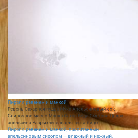
Пирог с ревенем и манкой
Ревень
Сахарная пудра
Мука
Апельсиновый сок
Сливочное масло
Манка
Сахар
Вода
Сметана
Цедра
апельсина
Разрыхлитель для теста
Яйцо
Пирог с ревенем и манкой, пропитанный
апельсиновым сиропом — влажный и нежный,