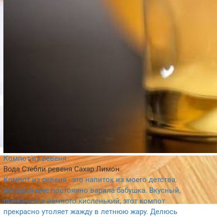
Компот из ревеня
Вода
Стебли ревеня
Сахар
Лимон
Компот из ревеня - это напиток из моего детства,
который мне постоянно варила бабушка. Вкусный,
полезный и немного кисленький, этот компот
прекрасно утоляет жажду в летнюю жару. Делюсь