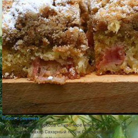
Пирог с ревенем
Ревень
Мука для кексов
Сливочное масло
Коричневый сахар
Сахарный песок
Сметана
Сахар