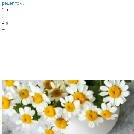
рецептом.
2 ч.
5
4.6
–