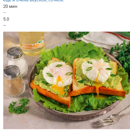
еще и очень вкусное, сочное.
20 мин
–
5.0
–