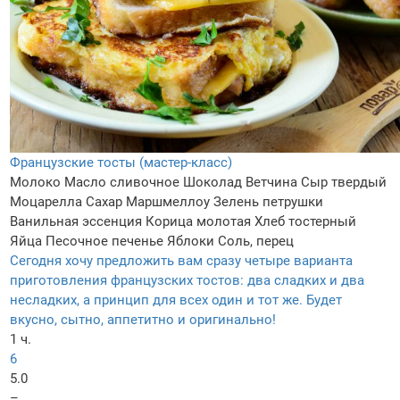
Французские тосты (мастер-класс)
Молоко
Масло сливочное
Шоколад
Ветчина
Сыр твердый
Моцарелла
Сахар
Маршмеллоу
Зелень петрушки
Ванильная эссенция
Корица молотая
Хлеб тостерный
Яйца
Песочное печенье
Яблоки
Соль, перец
Сегодня хочу предложить вам сразу четыре варианта
приготовления французских тостов: два сладких и два
несладких, а принцип для всех один и тот же. Будет
вкусно, сытно, аппетитно и оригинально!
1 ч.
6
5.0
–