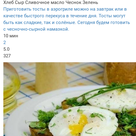
Хлеб
Сыр
Сливочное масло
Чеснок
Зелень
Приготовить тосты в аэрогриле можно на завтрак или в
качестве быстрого перекуса в течение дня. Тосты могут
быть как сладкие, так и солёные. Сегодня будем готовить
с чесночно-сырной намазкой.
10 мин
2
5.0
327