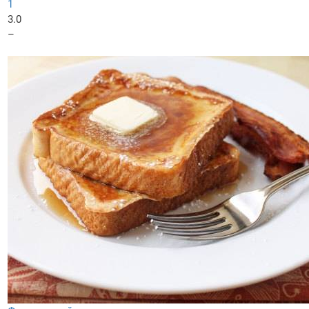
1
3.0
–