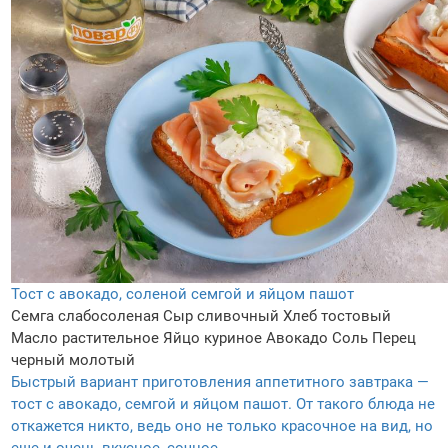
Тост с авокадо, соленой семгой и яйцом пашот
Семга слабосоленая
Сыр сливочный
Хлеб тостовый
Масло растительное
Яйцо куриное
Авокадо
Соль
Перец
черный молотый
Быстрый вариант приготовления аппетитного завтрака —
тост с авокадо, семгой и яйцом пашот. От такого блюда не
откажется никто, ведь оно не только красочное на вид, но