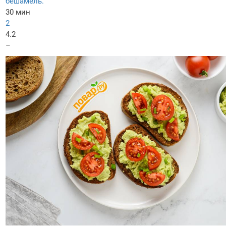
бешамель.
30 мин
2
4.2
–