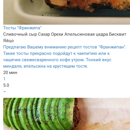
Тосты "Франжипа"
Сливочный сыр
Сахар
Орехи
Апельсиновая цедра
Бисквит
Яйцо
Предлагаю Вашему вниманию рецепт тостов "Франжипан".
Такие тосты прекрасно подойдут к чаепитию или к
чашечке свежесваренного кофе утром. Тонкий вкус
миндаля, апельсина на хрустящем тосте.
20 мин
1
5.0
–