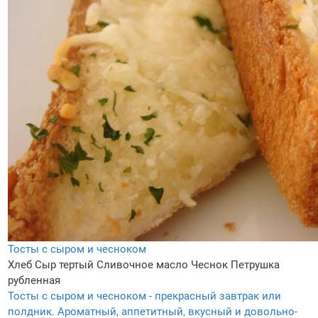
Тосты с сыром и чесноком
Хлеб
Сыр тертый
Сливочное масло
Чеснок
Петрушка
рубленная
Тосты с сыром и чесноком - прекрасный завтрак или
полдник. Ароматный, аппетитный, вкусный и довольно-