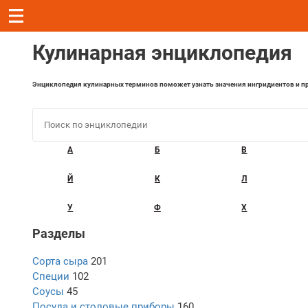
Кулинарная энциклопедия
Энциклопедия кулинарных терминов поможет узнать значения ингридиентов и пр
А
Б
В
Й
К
Л
У
Ф
Х
Разделы
Сорта сыра
201
Специи
102
Соусы
45
Посуда и столовые приборы
160