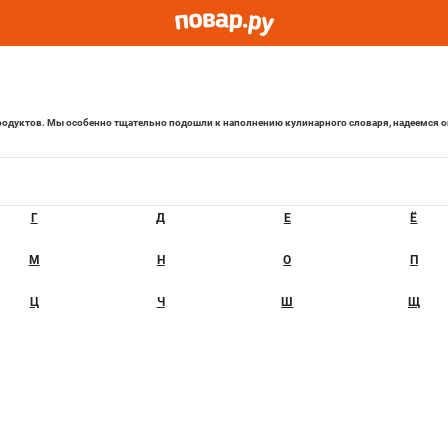
одуктов. Мы особенно тщательно подошли к наполнению кулинарного словаря, надеемся о
Г
Д
Е
Ё
М
Н
О
П
Ц
Ч
Ш
Щ