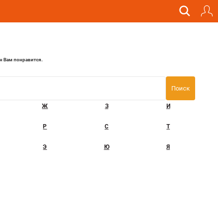
н Вам понравится.
Ж
З
И
Р
С
Т
Э
Ю
Я