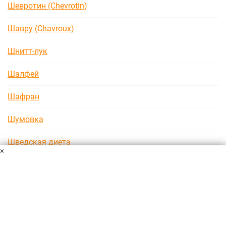
Шевротин (Chevrotin)
Шавру (Chavroux)
Шнитт-лук
Шалфей
Шафран
Шумовка
Шведская диета
×
Шоколадная диета
Пользовательское соглашение
Политика конфиденциальности