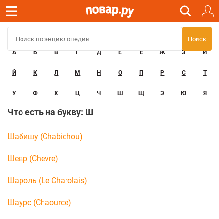
А
Б
В
Г
Д
Е
Ё
Ж
З
И
Й
К
Л
М
Н
О
П
Р
С
Т
У
Ф
Х
Ц
Ч
Ш
Щ
Э
Ю
Я
Что есть на букву: Ш
Шабишу (Chabichou)
Шевр (Chevre)
Шароль (Le Charolais)
Шаурс (Chaource)