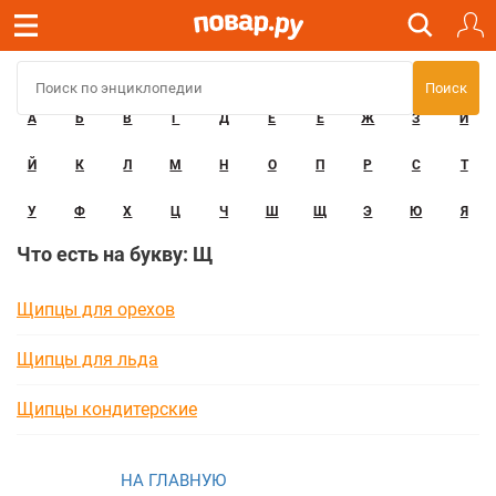
А
Б
В
Г
Д
Е
Ё
Ж
З
И
Й
К
Л
М
Н
О
П
Р
С
Т
У
Ф
Х
Ц
Ч
Ш
Щ
Э
Ю
Я
Что есть на букву: Щ
Щипцы для орехов
Щипцы для льда
Щипцы кондитерские