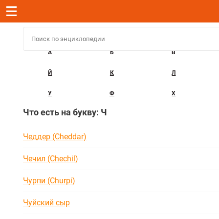
А
Б
В
Й
К
Л
У
Ф
Х
Что есть на букву: Ч
Чеддер (Cheddar)
Чечил (Chechil)
Чурпи (Churpi)
Чуйский сыр