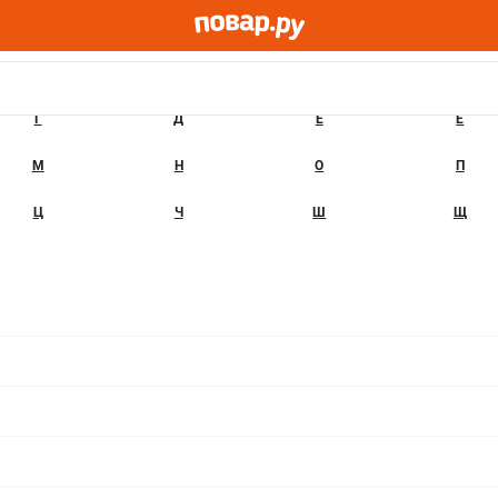
Г
Д
Е
Ё
М
Н
О
П
Ц
Ч
Ш
Щ