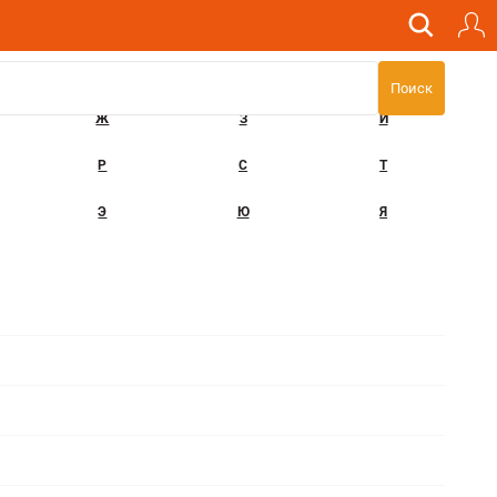
Ж
З
И
Р
С
Т
Э
Ю
Я