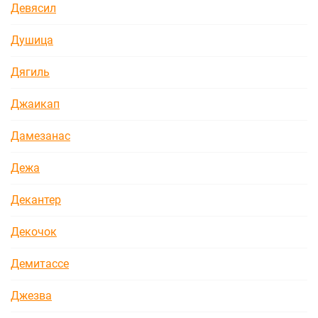
Девясил
Душица
Дягиль
Джаикап
Дамезанас
Дежа
Декантер
Декочок
Демитассе
Джезва