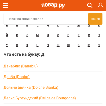
А
Б
В
Г
Д
Е
Ё
Ж
З
И
Й
К
Л
М
Н
О
П
Р
С
Т
У
Ф
Х
Ц
Ч
Ш
Щ
Э
Ю
Я
Что есть на букву: Д
Данаблю (Danablu)
Данбо (Danbo)
Дольче Бьянка (Dolche Bianka)
Делис Бургундский (Delice de Bourgogne)