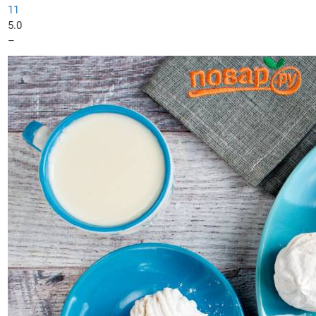
11
5.0
–