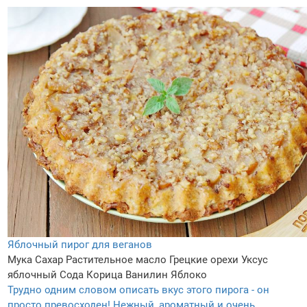
Яблочный пирог для веганов
Мука
Сахар
Растительное масло
Грецкие орехи
Уксус
яблочный
Сода
Корица
Ванилин
Яблоко
Трудно одним словом описать вкус этого пирога - он
просто превосходен! Нежный, ароматный и очень