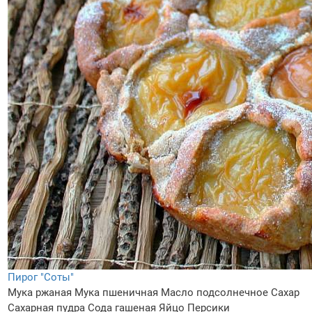
Пирог "Соты"
Мука ржаная
Мука пшеничная
Масло подсолнечное
Сахар
Сахарная пудра
Сода гашеная
Яйцо
Персики