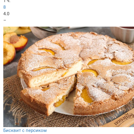
1 ч.
8
4.0
–
Бисквит с персиком