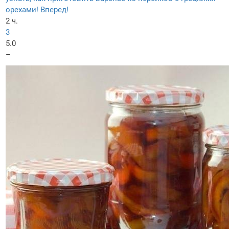
орехами! Вперед!
2 ч.
3
5.0
–