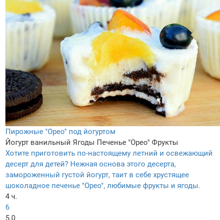
Пирожные "Орео" под йогуртом
Йогурт ванильный
Ягоды
Печенье "Орео"
Фрукты
Хотите приготовить по-настоящему летний и освежающий
десерт для детей? Нежная основа этого десерта,
замороженный густой йогурт, таит в себе хрустящее
шоколадное печенье "Орео", любимые фрукты и ягоды.
4 ч.
6
5.0