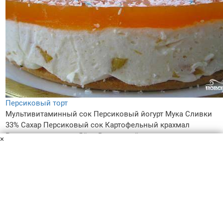
Персиковый торт
Мультивитаминный сок
Персиковый йогурт
Мука
Сливки
33%
Сахар
Персиковый сок
Картофельный крахмал
Разрыхлитель теста
Яйца
Ванильный сахар
×
Консервированные персики
Яичный белок
Персиковый торт по данному рецепту - очень вкусное
лакомство, которое обязательно порадует всех: вас,
ваших домашних и гостей! Все что вам нужно - строго
следовать рецепту!
16 ч.
2