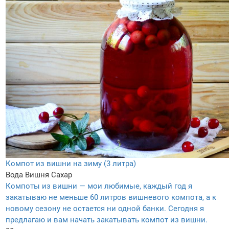
Компот из вишни на зиму (3 литра)
Вода
Вишня
Сахар
Компоты из вишни — мои любимые, каждый год я
закатываю не меньше 60 литров вишневого компота, а к
новому сезону не остается ни одной банки. Сегодня я
предлагаю и вам начать закатывать компот из вишни.