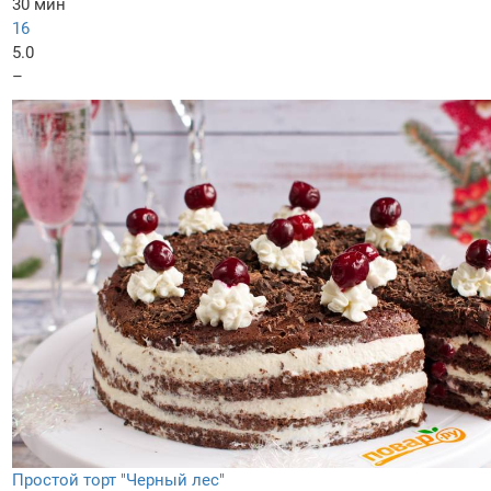
30 мин
16
5.0
–
Простой торт "Черный лес"