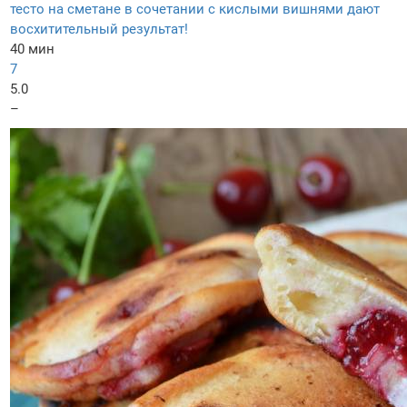
тесто на сметане в сочетании с кислыми вишнями дают
восхитительный результат!
40 мин
7
5.0
–