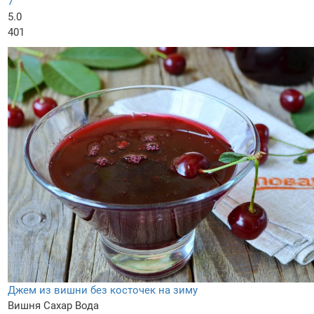
7
5.0
401
Джем из вишни без косточек на зиму
Вишня
Сахар
Вода