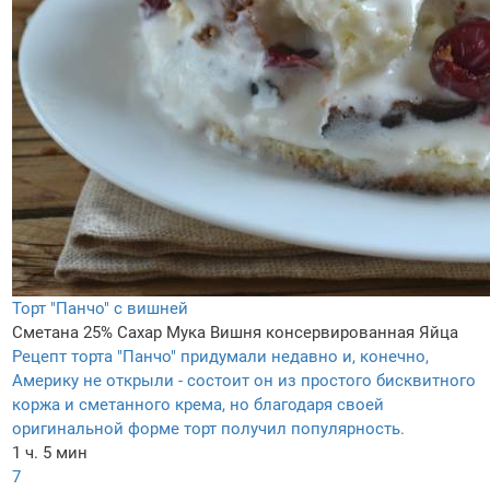
Торт "Панчо" с вишней
Сметана 25%
Сахар
Мука
Вишня консервированная
Яйца
Рецепт торта "Панчо" придумали недавно и, конечно,
Америку не открыли - состоит он из простого бисквитного
коржа и сметанного крема, но благодаря своей
оригинальной форме торт получил популярность.
1 ч. 5 мин
7