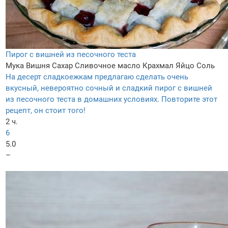
Пирог с вишней из песочного теста
Мука
Вишня
Сахар
Сливочное масло
Крахмал
Яйцо
Соль
На десерт сладкоежкам предлагаю сделать очень
вкусный, невероятно сочный и сладкий пирог с вишней
из песочного теста в домашних условиях. Повторите этот
рецепт, он стоит того!
2 ч.
6
5.0
–