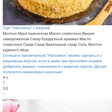
Торт "Наполеон" с вишней
Молоко
Мука пшеничная
Масло сливочное
Вишня
замороженная
Сахар
Кукурузный крахмал
Масло
сливочное
Сахар
Сахар
Ванильный сахар
Соль
Желток
куриного яйца
Сочный и пропитанный "Наполеон" можно сделать и с
вишневым вкусом, если в крем при прослойке коржей
добавлять вишню, томленную в сахарном сиропе. Десерт
получится неимоверно вкусным!
4 ч.
7
5.0
–