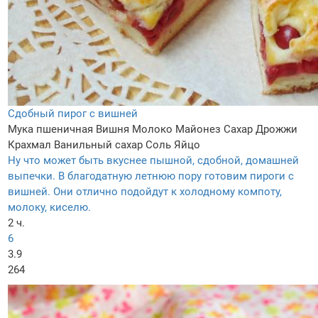
Сдобный пирог с вишней
Мука пшеничная
Вишня
Молоко
Майонез
Сахар
Дрожжи
Крахмал
Ванильный сахар
Соль
Яйцо
Ну что может быть вкуснее пышной, сдобной, домашней
выпечки. В благодатную летнюю пору готовим пироги с
вишней. Они отлично подойдут к холодному компоту,
молоку, киселю.
2 ч.
6
3.9
264