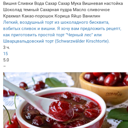
Вишня
Сливки
Вода
Сахар
Сахар
Мука
Вишневая настойка
Шоколад темный
Сахарная пудра
Масло сливочное
Крахмал
Какао-порошок
Корица
Яйцо
Ванилин
Легкий, воздушный торт из шоколадного бисквита,
взбитых сливок и вишни. Я хочу вам предложить рецепт,
как приготовить простой торт "Черный лес" или
Шварцвальдовский торт (Schwarzwälder Kirschtorte).
3 ч.
15
5.0
–