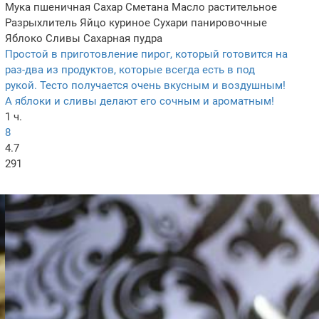
Мука пшеничная
Сахар
Сметана
Масло растительное
Разрыхлитель
Яйцо куриное
Сухари панировочные
Яблоко
Сливы
Сахарная пудра
Простой в приготовление пирог, который готовится на
раз-два из продуктов, которые всегда есть в под
рукой. Тесто получается очень вкусным и воздушным!
А яблоки и сливы делают его сочным и ароматным!
1 ч.
8
4.7
291