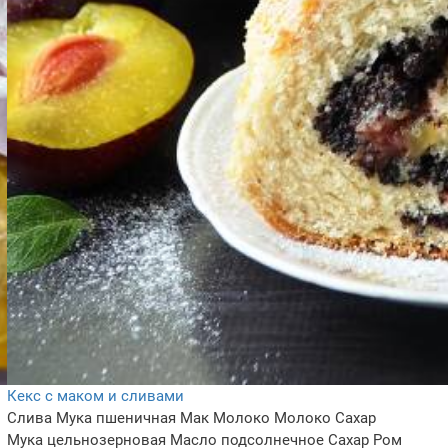
Кекс с маком и сливами
Слива
Мука пшеничная
Мак
Молоко
Молоко
Сахар
Мука цельнозерновая
Масло подсолнечное
Сахар
Ром