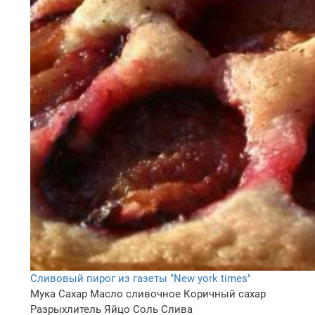
Сливовый пирог из газеты "New york times"
Мука
Сахар
Масло сливочное
Коричный сахар
Разрыхлитель
Яйцо
Соль
Слива