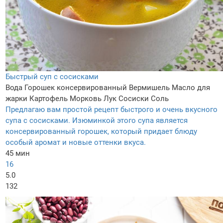
Быстрый суп с сосисками
Вода
Горошек консервированный
Вермишель
Масло для
жарки
Картофель
Морковь
Лук
Сосиски
Соль
Предлагаю вам простой рецепт быстрого и очень вкусного
супа с сосисками. Изюминкой этого супа является
консервированный горошек, который придает блюду
особый аромат и новые оттенки вкуса.
45 мин
16
5.0
132