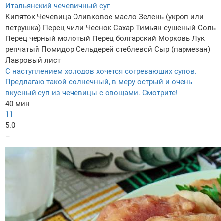
Итальянский чечевичный суп
Кипяток
Чечевица
Оливковое масло
Зелень (укроп или
петрушка)
Перец чили
Чеснок
Сахар
Тимьян сушеный
Соль
Перец черный молотый
Перец болгарский
Морковь
Лук
репчатый
Помидор
Сельдерей стеблевой
Сыр (пармезан)
Лавровый лист
С наступлением холодов хочется согревающих супов.
Предлагаю такой солнечный, в меру острый и очень
вкусный суп из чечевицы с овощами. Смотрите!
40 мин
11
5.0
–