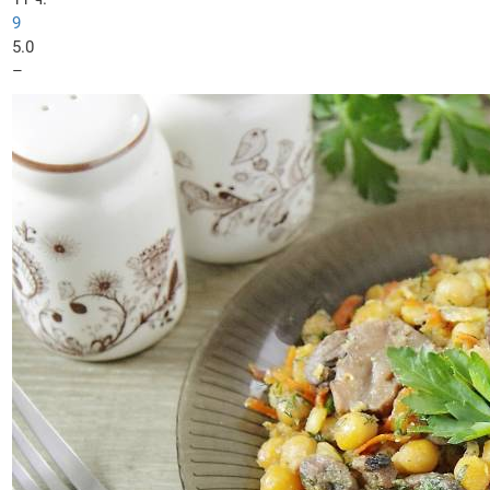
9
5.0
–