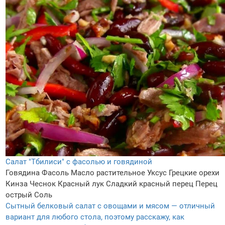
Салат "Тбилиси" с фасолью и говядиной
Говядина
Фасоль
Масло растительное
Уксус
Грецкие орехи
Кинза
Чеснок
Красный лук
Сладкий красный перец
Перец
острый
Соль
Сытный белковый салат с овощами и мясом — отличный
вариант для любого стола, поэтому расскажу, как