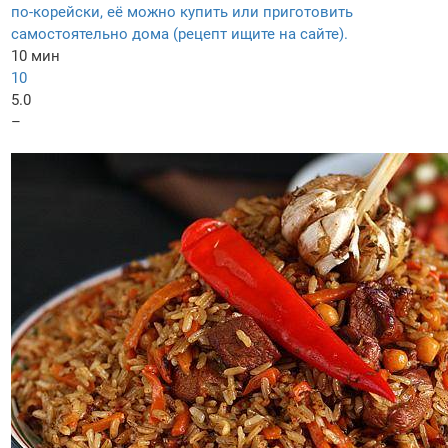
по-корейски, её можно купить или приготовить
самостоятельно дома (рецепт ищите на сайте).
10 мин
10
5.0
–