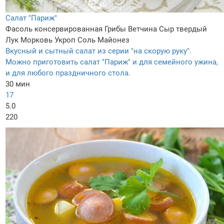
Салат "Париж"
Фасоль консервированная
Грибы
Ветчина
Сыр твердый
Лук
Морковь
Укроп
Соль
Майонез
Вкусный и сытный салат из серии "на скорую руку".
Можно приготовить салат "Париж" и для семейного ужина,
и для любого праздничного стола.
30 мин
17
5.0
220