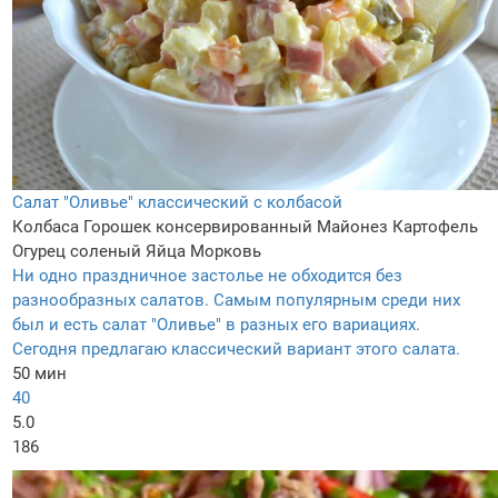
Салат "Оливье" классический с колбасой
Колбаса
Горошек консервированный
Майонез
Картофель
Огурец соленый
Яйца
Морковь
Ни одно праздничное застолье не обходится без
разнообразных салатов. Самым популярным среди них
был и есть салат "Оливье" в разных его вариациях.
Сегодня предлагаю классический вариант этого салата.
50 мин
40
5.0
186