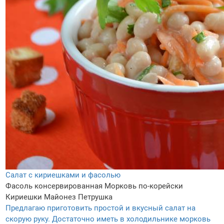
Салат с кириешками и фасолью
Фасоль консервированная
Морковь по-корейски
Кириешки
Майонез
Петрушка
Предлагаю приготовить простой и вкусный салат на
скорую руку. Достаточно иметь в холодильнике морковь