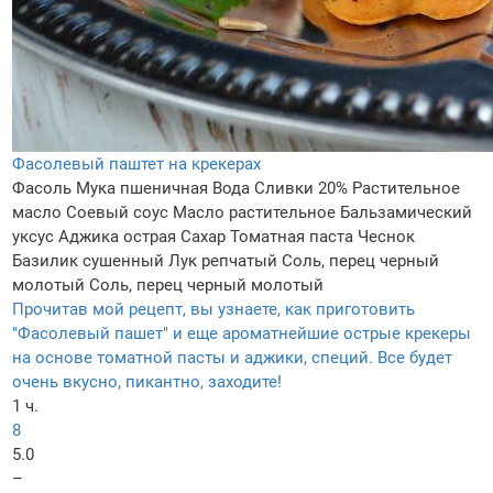
Фасолевый паштет на крекерах
Фасоль
Мука пшеничная
Вода
Сливки 20%
Растительное
масло
Соевый соус
Масло растительное
Бальзамический
уксус
Аджика острая
Сахар
Томатная паста
Чеснок
Базилик сушенный
Лук репчатый
Соль, перец черный
молотый
Соль, перец черный молотый
Прочитав мой рецепт, вы узнаете, как приготовить
"Фасолевый пашет" и еще ароматнейшие острые крекеры
на основе томатной пасты и аджики, специй. Все будет
очень вкусно, пикантно, заходите!
1 ч.
8
5.0
–