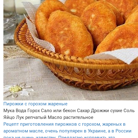
Пирожки с горохом жареные
Мука
Вода
Горох
Сало или бекон
Сахар
Дрожжи сухие
Соль
Яйцо
Лук репчатый
Масло растительное
Рецепт приготовления пирожков с горохом, жареных в
ароматном масле, очень популярен в Украине, а в России
пока не очень известен. Предлагаю исправить это