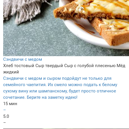
Сэндвичи с медом
Хлеб тостовый
Сыр твердый
Сыр с голубой плесенью
Мёд
жидкий
Сэндвичи с медом и сыром подойдут не только для
семейного чаепития. Их смело можно подать к белому
сухому вину или шампанскому, будет просто отличное
сочетание. Берите на заметку идею!
15 мин
–
5.0
–