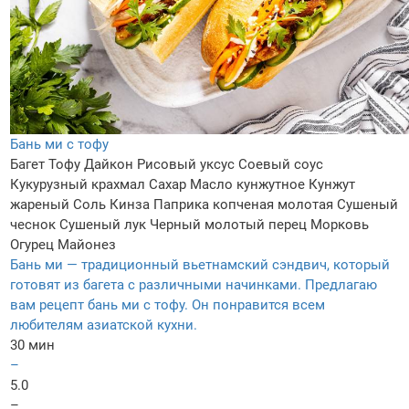
Бань ми с тофу
Багет
Тофу
Дайкон
Рисовый уксус
Соевый соус
Кукурузный крахмал
Сахар
Масло кунжутное
Кунжут
жареный
Соль
Кинза
Паприка копченая молотая
Сушеный
чеснок
Сушеный лук
Черный молотый перец
Морковь
Огурец
Майонез
Бань ми — традиционный вьетнамский сэндвич, который
готовят из багета с различными начинками. Предлагаю
вам рецепт бань ми с тофу. Он понравится всем
любителям азиатской кухни.
30 мин
–
5.0
–