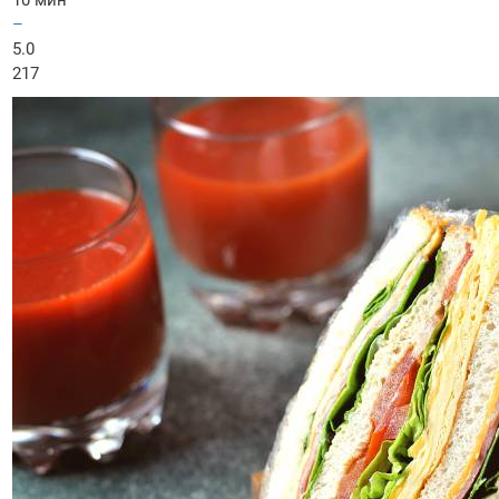
10 мин
–
5.0
217