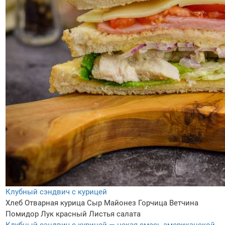
Клубный сэндвич с курицей
Хлеб
Отварная курица
Сыр
Майонез
Горчица
Ветчина
Помидор
Лук красный
Листья салата