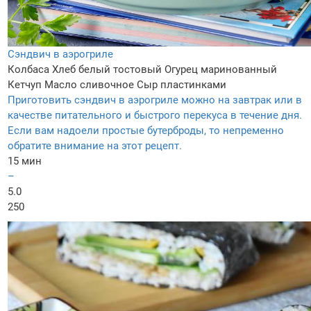
Сэндвич в аэрогриле
Колбаса
Хлеб белый тостовый
Огурец маринованный
Кетчуп
Масло сливочнoe
Сыр пластинками
Приготовить сэндвич в аэрогриле можно на завтрак или в
качестве питательного и быстрого перекуса в течение дня.
Если вам надоели простые бутерброды, то непременно
обратите внимание на этот рецепт.
15 мин
–
5.0
250