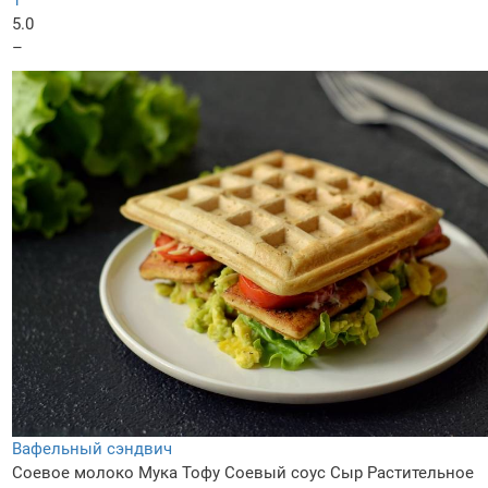
1
5.0
–
Вафельный сэндвич
Соевое молоко
Мука
Тофу
Соевый соус
Сыр
Растительное