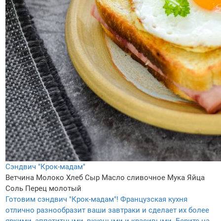
Сэндвич "Крок-мадам"
Ветчина
Молоко
Хлеб
Сыр
Масло сливочное
Мука
Яйца
Соль
Перец молотый
Готовим сэндвич "Крок-мадам"! Французская кухня
отлично разнообразит ваши завтраки и сделает их более