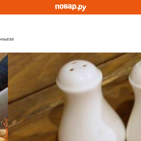
оньезе