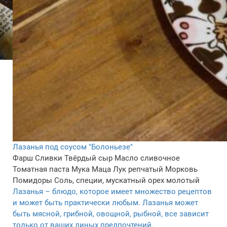
Лазанья под соусом "Болоньезе"
Фарш
Сливки
Твёрдый сыр
Масло сливочное
Томатная паста
Мука
Маца
Лук репчатый
Морковь
Помидоры
Соль, специи, мускатный орех молотый
Лазанья – блюдо, которое имеет множество рецептов
и может быть практически любым. Лазанья может
быть мясной, грибной, овощной, рыбной, все зависит
только от ваших линых предпочтений.