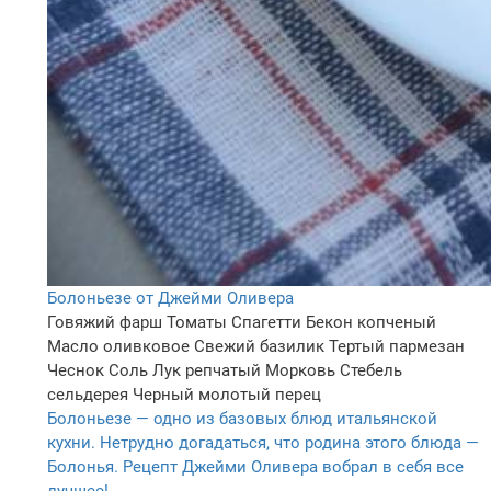
Болоньезе от Джейми Оливера
Говяжий фарш
Томаты
Спагетти
Бекон копченый
Масло оливковое
Свежий базилик
Тертый пармезан
Чеснок
Соль
Лук репчатый
Морковь
Стебель
сельдерея
Черный молотый перец
Болоньезе — одно из базовых блюд итальянской
кухни. Нетрудно догадаться, что родина этого блюда —
Болонья. Рецепт Джейми Оливера вобрал в себя все