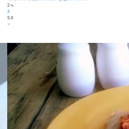
2 ч.
3
5.0
–