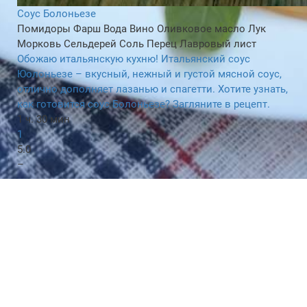
Соус Болоньезе
Помидоры
Фарш
Вода
Вино
Оливковое масло
Лук
Морковь
Сельдерей
Соль
Перец
Лавровый лист
Обожаю итальянскую кухню! Итальянский соус
Юолоньезе – вкусный, нежный и густой мясной соус,
отлично дополняет лазанью и спагетти. Хотите узнать,
как готовится соус Болоньезе? Загляните в рецепт.
1 ч. 30 мин
1
5.0
–