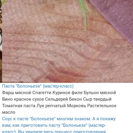
Паста "Болоньезе" (мастер-класс)
Фарш мясной
Спагетти
Куриное филе
Бульон мясной
Вино красное сухое
Сельдерей
Бекон
Сыр твердый
Томатная паста
Лук репчатый
Морковь
Растительное
масло
Соус к пасте "Болоньезе" многим знаком. А я покажу
вам, как приготовить пасту "Болоньезе" (мастер-
класс). Вы увидите весь процесс приготовления