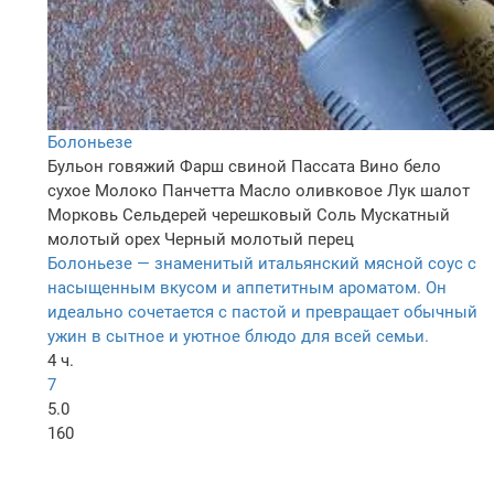
Болоньезе
Бульон говяжий
Фарш свиной
Пассата
Вино бело
сухое
Молоко
Панчетта
Масло оливковое
Лук шалот
Морковь
Сельдерей черешковый
Соль
Мускатный
молотый орех
Черный молотый перец
Болоньезе — знаменитый итальянский мясной соус с
насыщенным вкусом и аппетитным ароматом. Он
идеально сочетается с пастой и превращает обычный
ужин в сытное и уютное блюдо для всей семьи.
4 ч.
7
5.0
160