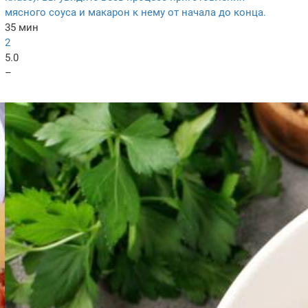
мясного соуса и макарон к нему от начала до конца.
35 мин
2
5.0
–