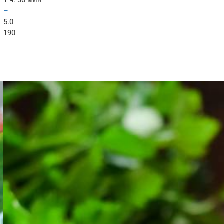
1 ч. 30 мин
–
5.0
190