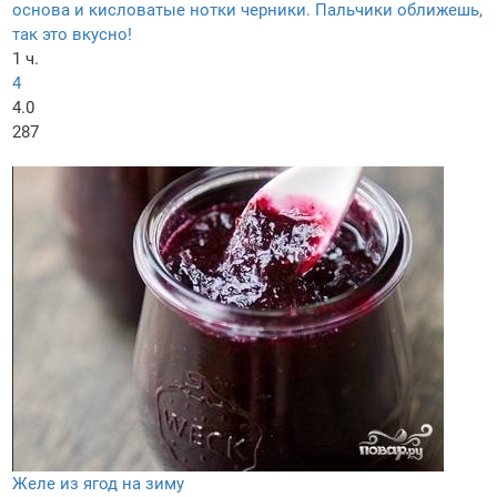
основа и кисловатые нотки черники. Пальчики оближешь,
так это вкусно!
1 ч.
4
4.0
287
Желе из ягод на зиму