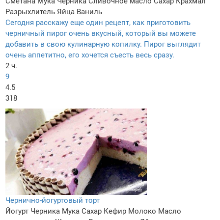
Сметана
Мука
Черника
Сливочное масло
Сахар
Крахмал
Разрыхлитель
Яйца
Ваниль
Сегодня расскажу еще один рецепт, как приготовить
черничный пирог очень вкусный, который вы можете
добавить в свою кулинарную копилку. Пирог выглядит
очень аппетитно, его хочется съесть весь сразу.
2 ч.
9
4.5
318
Чернично-йогуртовый торт
Йогурт
Черника
Мука
Сахар
Кефир
Молоко
Масло