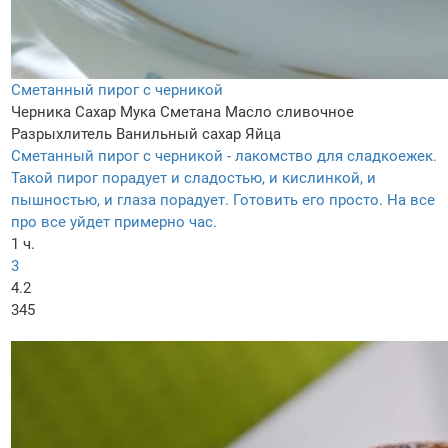
Сметанный пирог с черникой
Черника
Сахар
Мука
Сметана
Масло сливочное
Разрыхлитель
Ванильный сахар
Яйца
Сметанный пирог с черникой - лакомство для сладкоежек.
Такой пирог порадует и сладостью, и кислинкой, и
пышностью, и глаза порадует. Готовить его просто. На все
про все уйдет примерно час.
1 ч.
3
4.2
345