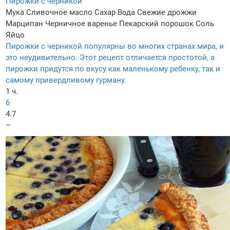
Пирожки с черникой
Мука
Сливочное масло
Сахар
Вода
Свежие дрожжи
Марципан
Черничное варенье
Пекарский порошок
Соль
Яйцо
Пирожки с черникой популярны во многих странах мира, и
это неудивительно. Этот рецепт отличается простотой, а
пирожки придутся по вкусу как маленькому ребенку, так и
самому привердливому гурману.
1 ч.
6
4.7
–