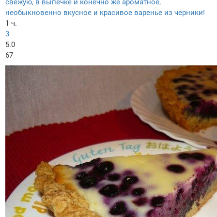
свежую, в выпечке и конечно же ароматное,
необыкновенно вкусное и красивое варенье из черники!
1 ч.
3
5.0
67