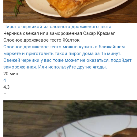
Пирог с черникой из слоеного дрожжевого теста
Черника свежая или замороженная
Сахар
Крахмал
Слоеное дрожжевое тесто
Желток
Слоеное дрожжевое тесто можно купить в ближайшем
маркете и приготовить такой пирог дома за 15 минут.
Свежей черники у вас тоже может не оказаться, подойдет
замороженная. Или используйте другие ягоды.
20 мин
4
4.3
–