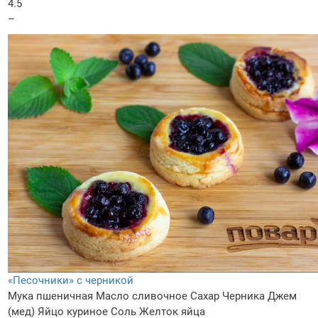
4.5
–
«Песочники» с черникой
Мука пшеничная
Масло сливочное
Сахар
Черника
Джем
(мед)
Яйцо куриное
Соль
Желток яйца