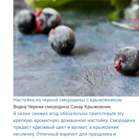
Настойка из черной смородины с крыжовником
Водка
Черная смородина
Сахар
Крыжовник
В сезон свежих ягод обязательно приготовьте эту
крепкую, ароматную, домашнюю настойку. Смородина
придаст красивый цвет и аромат, а крыжовник
кислинку. Отличный вариант для праздника и