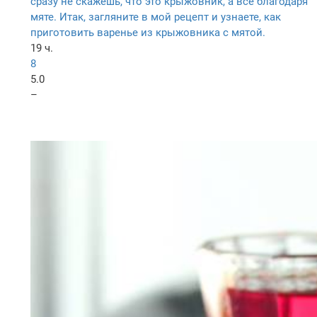
сразу не скажешь, что это крыжовник, а все благодаря
мяте. Итак, загляните в мой рецепт и узнаете, как
приготовить варенье из крыжовника с мятой.
19 ч.
8
5.0
–