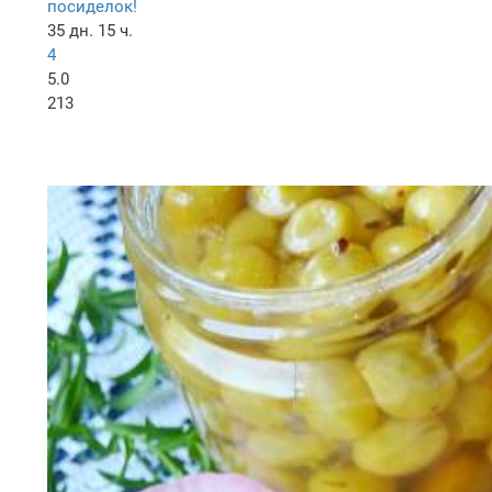
посиделок!
35 дн. 15 ч.
4
5.0
213