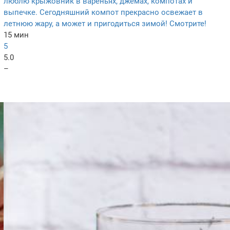
люблю крыжовник в вареньях, джемах, компотах и
выпечке. Сегодняшний компот прекрасно освежает в
летнюю жару, а может и пригодиться зимой! Смотрите!
15 мин
5
5.0
–