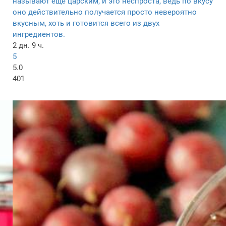
называют еще царским, и это неспроста, ведь по вкусу
оно действительно получается просто невероятно
вкусным, хоть и готовится всего из двух
ингредиентов.
2 дн. 9 ч.
5
5.0
401