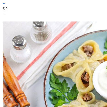
–
5.0
–