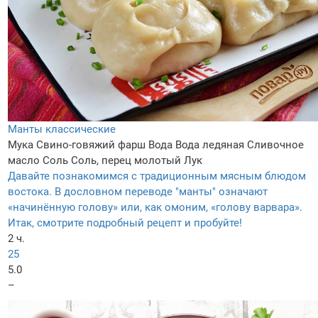
Манты классические
Мука
Свино-говяжий фарш
Вода
Вода ледяная
Сливочное
масло
Соль
Соль, перец молотый
Лук
Давайте познакомимся с традиционным мясным блюдом
востока. В дословном переводе "манты" означают
«начинённую голову» или, как омоним, «голову варвара».
Итак, смотрите подробный рецепт и пробуйте!
2 ч.
25
5.0
–