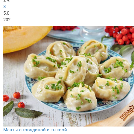
2 ч.
8
5.0
202
Манты с говядиной и тыквой