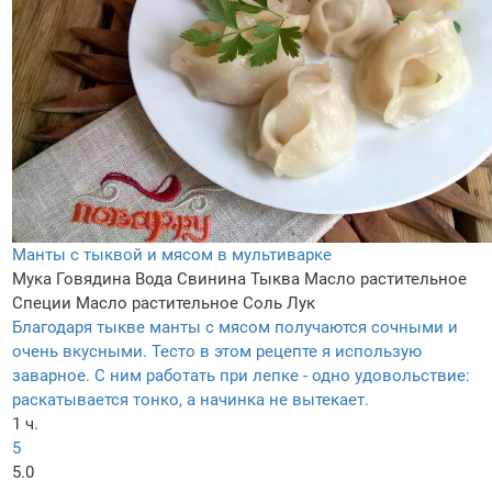
Манты с тыквой и мясом в мультиварке
Мука
Говядина
Вода
Свинина
Тыква
Масло растительное
Специи
Масло растительное
Соль
Лук
Благодаря тыкве манты с мясом получаются сочными и
очень вкусными. Тесто в этом рецепте я использую
заварное. С ним работать при лепке - одно удовольствие:
раскатывается тонко, а начинка не вытекает.
1 ч.
5
5.0