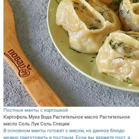
Постные манты с картошкой
Картофель
Мука
Вода
Растительное масло
Растительное
масло
Соль
Лук
Соль
Специи
В основном манты готовят с мясом, но данное блюдо
можно приготовить и постным. Если вы держите пост, а