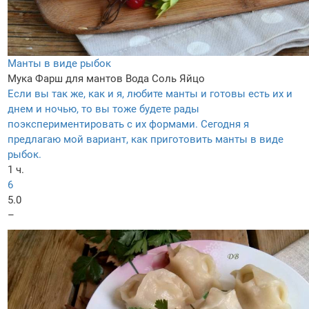
Манты в виде рыбок
Мука
Фарш для мантов
Вода
Соль
Яйцо
Если вы так же, как и я, любите манты и готовы есть их и
днем и ночью, то вы тоже будете рады
поэкспериментировать с их формами. Сегодня я
предлагаю мой вариант, как приготовить манты в виде
рыбок.
1 ч.
6
5.0
–