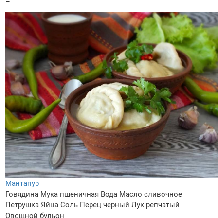
–
Мантапур
Говядина
Мука пшеничная
Вода
Масло сливочное
Петрушка
Яйца
Соль
Перец черный
Лук репчатый
Овощной бульон