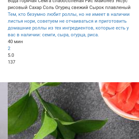
Вода горячая
Семга слабосоленая
Рис
Майонез
Уксус
рисовый
Сахар
Соль
Огурец свежий
Сырок плавленый
Тем, кто безумно любит роллы, но не имеет в наличии
листья нори, советуем не отчаиваться и приготовить
домашние роллы из тех ингредиентов, которые есть у
вас в наличии: семги, сыра, огурца, риса.
40 мин
2
5.0
137