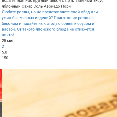
Вода тёплая
Рис круглый
Бекон
Сыр плавленый
Уксус
яблочный
Сахар
Соль
Авокадо
Нори
Любите роллы, но не представляете свой обед или
ужин без мясных изделий? Приготовьте роллы с
беконом и подайте их к столу с соевым соусом и
васаби. От такого японского блюда не откажется
никто!
25 мин
2
5.0
150