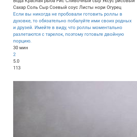
Вода
Красная рыба
Рис
Сливочный сыр
Уксус рисовый
Сахар
Соль
Сыр
Соевый соус
Листы нори
Огурец
Если вы никогда не пробовали готовить роллы в
духовке, то обязательно побалуйте ими своих родных
и друзей. Имейте в виду, что роллы моментально
разлетаются с тарелок, поэтому готовьте двойную
порцию.
30 мин
2
5.0
113