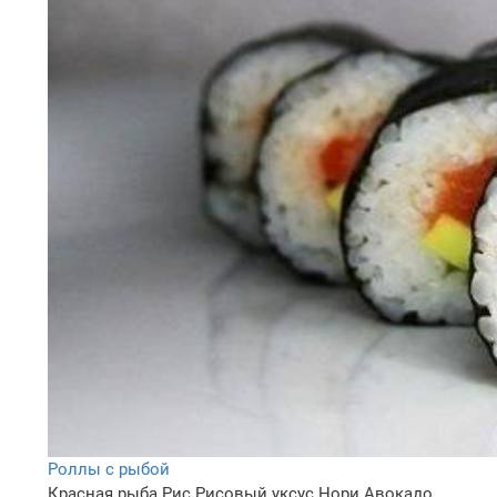
Роллы с рыбой
Красная рыба
Рис
Рисовый уксус
Нори
Авокадо