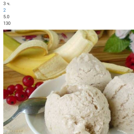
3 ч.
2
5.0
130