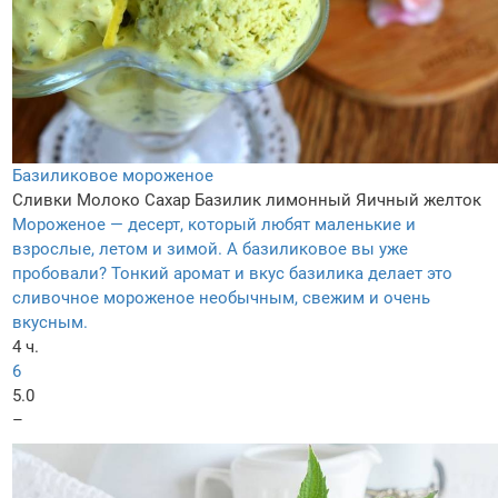
Базиликовое мороженое
Сливки
Молоко
Сахар
Базилик лимонный
Яичный желток
Мороженое — десерт, который любят маленькие и
взрослые, летом и зимой. А базиликовое вы уже
пробовали? Тонкий аромат и вкус базилика делает это
сливочное мороженое необычным, свежим и очень
вкусным.
4 ч.
6
5.0
–