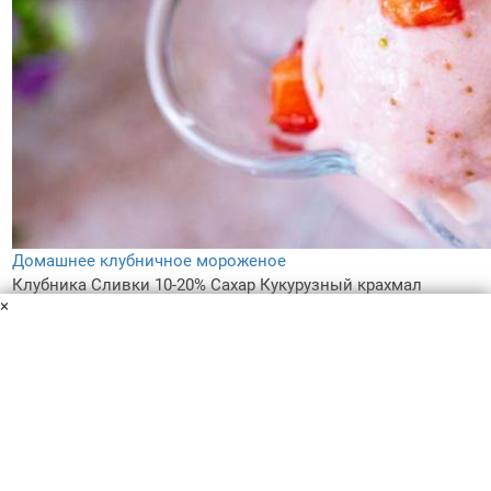
Домашнее клубничное мороженое
Клубника
Сливки 10-20%
Сахар
Кукурузный крахмал
×
В самый разгар лета так не хватает свежести! Поэтому я
решила совместить прохладу со сладостью! Я расскажу,
как приготовить домашнее клубничное мороженое. Очень
вкусное и освежающее!
2 ч.
1
5.0
119