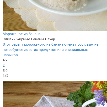
Мороженое из банана
Сливки жирные
Бананы
Сахар
Этот рецепт мороженого из банана очень прост, вам не
потребуется дорогих продуктов или специальных
навыков.
4 ч.
2
5.0
147