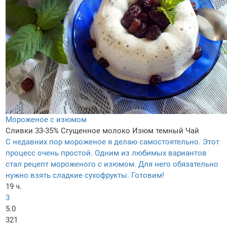
Мороженое с изюмом
Сливки 33-35%
Сгущенное молоко
Изюм темный
Чай
С недавних пор мороженое я делаю самостоятельно. Этот
процесс очень простой. Одним из любимых вариантов
стал рецепт мороженого с изюмом. Для него обязательно
нужно взять сладкие сухофрукты. Готовим!
19 ч.
3
5.0
321