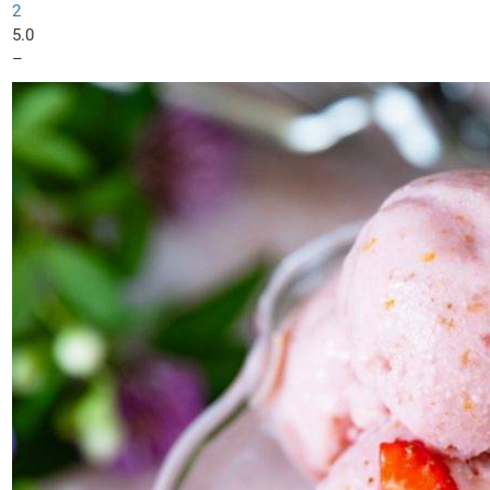
2
5.0
–