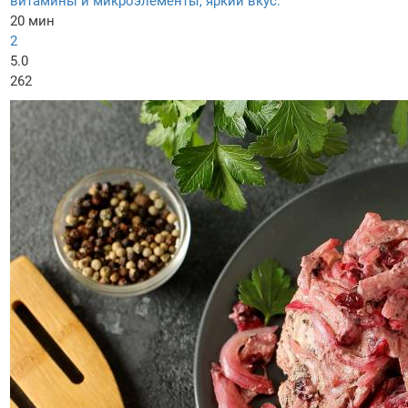
витамины и микроэлементы, яркий вкус.
20 мин
2
5.0
262