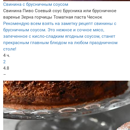
Свинина с брусничным соусом
Свинина
Пиво
Соевый соус
Брусника или брусничное
варенье
Зерна горчицы
Томатная паста
Чеснок
Рекомендую всем взять на заметку рецепт свинины с
брусничным соусом. Это нежное и сочное мясо,
запеченное с кисло-сладким ягодным соусом, станет
прекрасным главным блюдом на любом праздничном
столе!
4 ч.
2
4.8
–