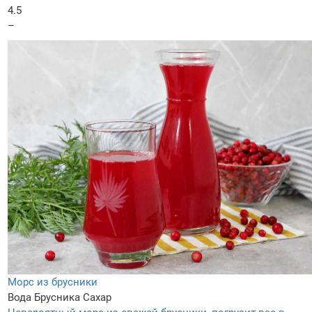
4.5
–
Морс из брусники
Вода
Брусника
Сахар