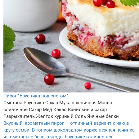
Пирог "Брусника под снегом"
Сметана
Брусника
Сахар
Мука пшеничная
Масло
сливочное
Сахар
Мед
Какао
Ванильный сахар
Разрыхлитель
Желток куриный
Соль
Яичные белки
Вкусный, ароматный пирог — отличный вариант к чаю в
кругу семьи. В тонком шоколадном корже нежная начинка
из сметаны с безе, а ягоды бруснике отлично все