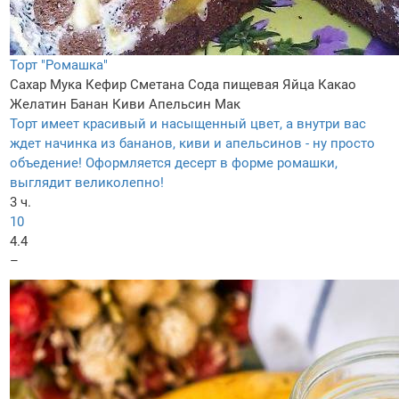
Торт "Ромашка"
Сахар
Мука
Кефир
Сметана
Сода пищевая
Яйца
Какао
Желатин
Банан
Киви
Апельсин
Мак
Торт имеет красивый и насыщенный цвет, а внутри вас
ждет начинка из бананов, киви и апельсинов - ну просто
объедение! Оформляется десерт в форме ромашки,
выглядит великолепно!
3 ч.
10
4.4
–