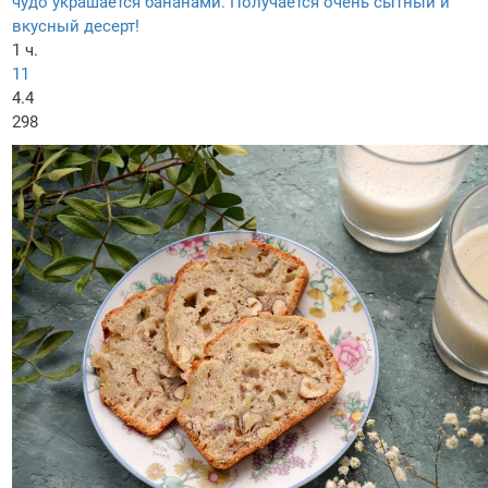
чудо украшается бананами. Получается очень сытный и
вкусный десерт!
1 ч.
11
4.4
298