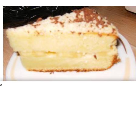
×
Торт Банановый
Молоко сгущенное
Мука
Майонез
Сахар
Сливочное масло
Очищенный миндаль
Шоколад
Сода
Яйца
Банан
Нежное, ароматное, очень вкусное лакомство. Дети от