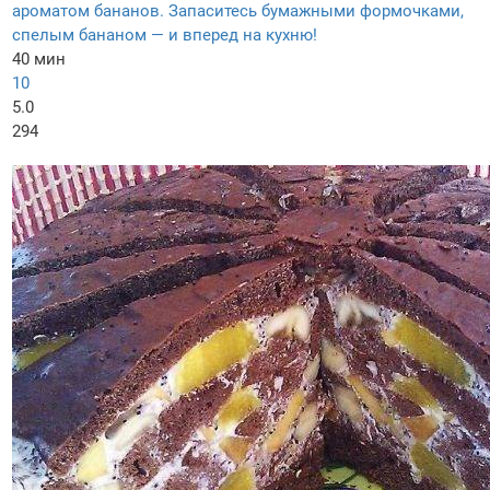
ароматом бананов. Запаситесь бумажными формочками,
спелым бананом — и вперед на кухню!
40 мин
10
5.0
294