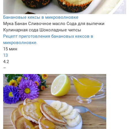
Банановые кексы в микроволновке
Мука
Банан
Сливочное масло
Сода для выпечки
Кулинарная сода
Шоколадные чипсы
Рецепт приготовления банановых кексов в
микроволновке.
15 мин
13
4.2
–