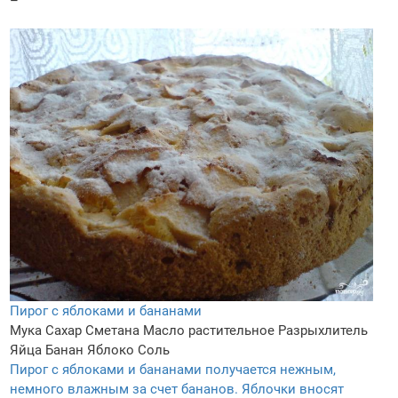
–
Пирог с яблоками и бананами
Мука
Сахар
Сметана
Масло растительное
Разрыхлитель
Яйца
Банан
Яблоко
Соль
Пирог с яблоками и бананами получается нежным,
немного влажным за счет бананов. Яблочки вносят