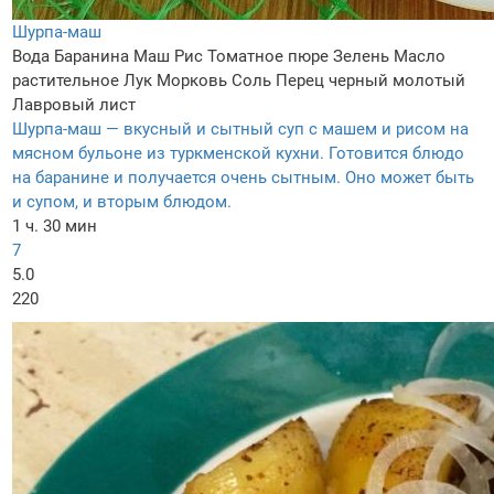
Шурпа-маш
Вода
Баранина
Маш
Рис
Томатное пюре
Зелень
Масло
растительное
Лук
Морковь
Соль
Перец черный молотый
Лавровый лист
Шурпа-маш — вкусный и сытный суп с машем и рисом на
мясном бульоне из туркменской кухни. Готовится блюдо
на баранине и получается очень сытным. Оно может быть
и супом, и вторым блюдом.
1 ч. 30 мин
7
5.0
220