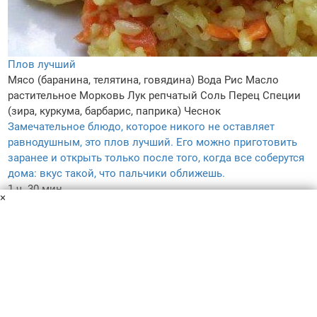
Плов лучший
Мясо (баранина, телятина, говядина)
Вода
Рис
Масло
растительное
Морковь
Лук репчатый
Соль
Перец
Специи
(зира, куркума, барбарис, паприка)
Чеснок
Замечательное блюдо, которое никого не оставляет
равнодушным, это плов лучший. Его можно приготовить
заранее и открыть только после того, когда все соберутся
дома: вкус такой, что пальчики оближешь.
1 ч. 30 мин
×
5
4.6
–