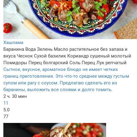
Хашлама
Баранина
Вода
Зелень
Масло растительное без запаха и
вкуса
Чеснок
Сухой базилик
Кориандр сушеный молотый
Помидоры
Перец болгарский
Соль
Перец
Лук репчатый
Сытное, вкусное, ароматное блюдо не имеет четких
границ приготовления. Это что-то среднее между густым
супом или рагу с соусом. Предлагаю сделать его из
баранины, выложить все слоями и долго томить.
2 ч. 30 мин
11
5.0
77