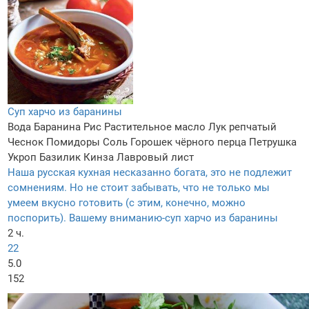
Суп харчо из баранины
Вода
Баранина
Рис
Растительное масло
Лук репчатый
Чеснок
Помидоры
Соль
Горошек чёрного перца
Петрушка
Укроп
Базилик
Кинза
Лавровый лист
Наша русская кухная несказанно богата, это не подлежит
сомнениям. Но не стоит забывать, что не только мы
умеем вкусно готовить (с этим, конечно, можно
поспорить). Вашему вниманию-суп харчо из баранины
2 ч.
22
5.0
152