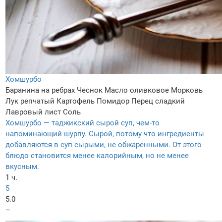
Хомшурбо
Баранина на ребрах
Чеснок
Масло оливковое
Морковь
Лук репчатый
Картофель
Помидор
Перец сладкий
Лавровый лист
Соль
Хомшурбо — таджикский сырой суп, чем-то
напоминающий шурпу. Сырой, потому что ингредиенты
добавляются в суп сырыми, не обжаренными. От этого
блюдо становится менее калорийным, но не менее
вкусным.
1 ч.
5
5.0
–