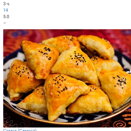
3 ч.
14
5.0
–
Сомса (Самоса)