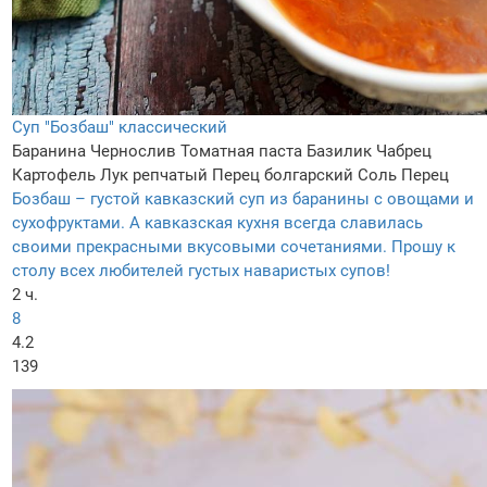
Суп "Бозбаш" классический
Баранина
Чернослив
Томатная паста
Базилик
Чабрец
Картофель
Лук репчатый
Перец болгарский
Соль
Перец
Бозбаш – густой кавказский суп из баранины с овощами и
сухофруктами. А кавказская кухня всегда славилась
своими прекрасными вкусовыми сочетаниями. Прошу к
столу всех любителей густых наваристых супов!
2 ч.
8
4.2
139