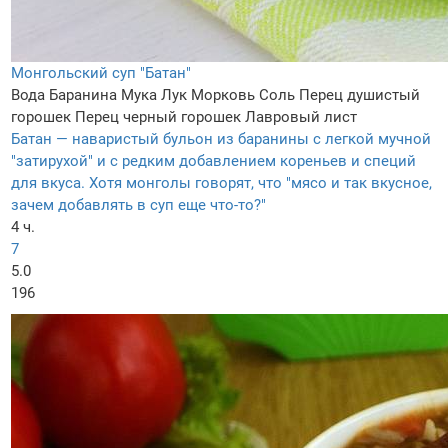
Монгольский суп "Батан"
Вода
Баранина
Мука
Лук
Морковь
Соль
Перец душистый
горошек
Перец черный горошек
Лавровый лист
Батан — наваристый бульон из баранины с легкой мучной
"затирухой" и с редким добавлением кореньев и специй
для вкуса. Хотя монголы говорят, что "мясо и так вкусное,
зачем добавлять в суп еще что-то?"
4 ч.
7
5.0
196