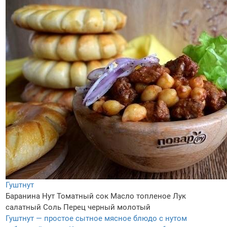
Гуштнут
Баранина
Нут
Томатный сок
Масло топленое
Лук
салатный
Соль
Перец черный молотый
Гуштнут — простое сытное мясное блюдо с нутом