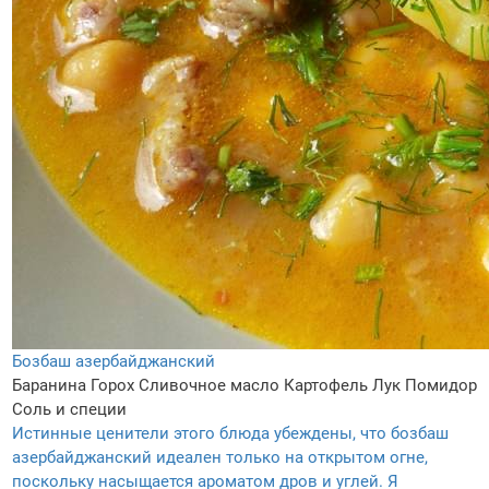
Бозбаш азербайджанский
Баранина
Горох
Сливочное масло
Картофель
Лук
Помидор
Соль и специи
Истинные ценители этого блюда убеждены, что бозбаш
азербайджанский идеален только на открытом огне,
поскольку насыщается ароматом дров и углей. Я