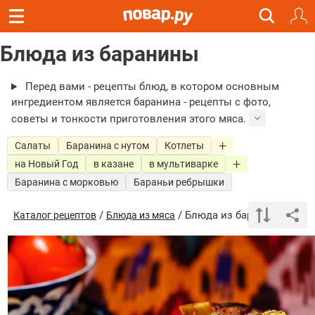
Блюда из баранины
Перед вами - рецепты блюд, в котором основным
ингредиентом является баранина - рецепты с фото,
советы и тонкости приготовления этого мяса.
Салаты
Баранина с нутом
Котлеты
на Новый Год
в казане
в мультиварке
Баранина с морковью
Бараньи ребрышки
/
/ Блюда из баранины
Каталог рецептов
Блюда из мяса