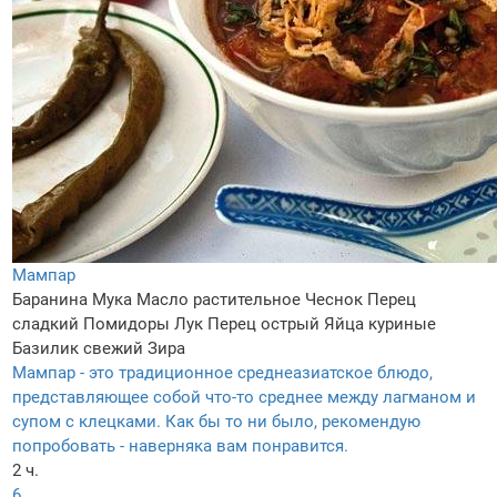
Мампар
Баранина
Мука
Масло растительное
Чеснок
Перец
сладкий
Помидоры
Лук
Перец острый
Яйца куриные
Базилик свежий
Зира
Мампар - это традиционное среднеазиатское блюдо,
представляющее собой что-то среднее между лагманом и
супом с клецками. Как бы то ни было, рекомендую
попробовать - наверняка вам понравится.
2 ч.
6