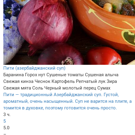
Пити (азербайджанский суп)
Баранина
Горох нут
Сушеные томаты
Сушеная алыча
Свежая кинза
Чеснок
Картофель
Репчатый лук
Зира
Свежая мята
Соль
Черный молотый перец
Сумах
Пити — традиционный Азербайджанский суп. Густой,
ароматный, очень насыщенный. Суп не варится на плите, а
томится в духовке, поэтому готовится очень просто.
3 ч.
5
5.0
–