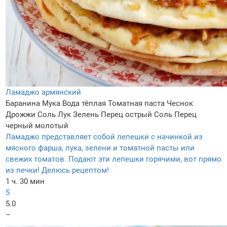
Ламаджо армянский
Баранина
Мука
Вода тёплая
Томатная паста
Чеснок
Дрожжи
Соль
Лук
Зелень
Перец острый
Соль
Перец
черный молотый
Ламаджо представляет собой лепешки с начинкой из
мясного фарша, лука, зелени и томатной пасты или
свежих томатов. Подают эти лепешки горячими, вот прямо
из печки! Делюсь рецептом!
1 ч. 30 мин
5
5.0
–