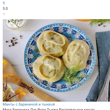
9
5.0
–
Манты с бараниной и тыквой
Мука
Баранина
Лук
Вода
Тыква
Растительное масло