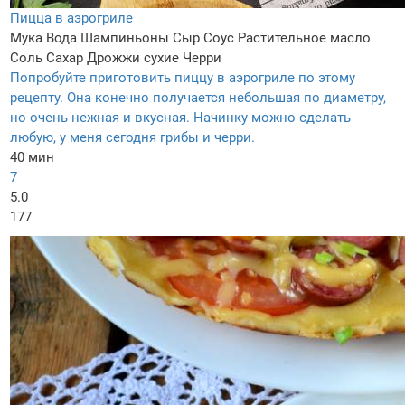
Пицца в аэрогриле
Мука
Вода
Шампиньоны
Сыр
Соус
Растительное масло
Соль
Сахар
Дрожжи сухие
Черри
Попробуйте приготовить пиццу в аэрогриле по этому
рецепту. Она конечно получается небольшая по диаметру,
но очень нежная и вкусная. Начинку можно сделать
любую, у меня сегодня грибы и черри.
40 мин
7
5.0
177