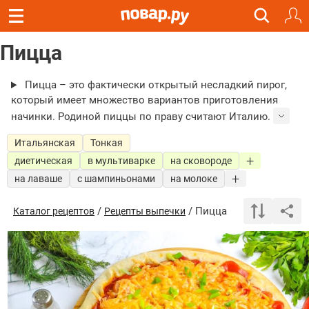
Пицца
Пицца – это фактически открытый несладкий пирог,
который имеет множество вариантов приготовления
начинки. Родиной пиццы по праву считают Италию.
Итальянская
Тонкая
диетическая
в мультиварке
на сковороде
на лаваше
с шампиньонами
на молоке
/
/ Пицца
Каталог рецептов
Рецепты выпечки