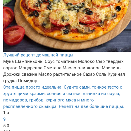
Лучший рецепт домашней пиццы
Мука
Шампиньоны
Соус томатный
Молоко
Сыр твердых
сортов
Моцарелла
Сметана
Масло оливковое
Маслины
Дрожжи свежие
Масло растительное
Сахар
Соль
Куриная
грудка
Помидор
Эта пицца просто идеальна! Судите сами, тонкое тесто с
хрустящими краями, сочная и сытная начинка из соуса,
помидоров, грибов, куриного мяса и много
расплавленного сыыыра! Рецепт на две большие пиццы.
1 ч.
9
5.0