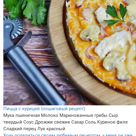
Пицца с курицей (пошаговый рецепт)
Мука пшеничная
Молоко
Маринованные грибы
Сыр
твердый
Соус
Дрожжи свежие
Сахар
Соль
Куриное филе
Сладкий перец
Лук красный
Хочу поделиться своим любимым рецептом, у меня он уже