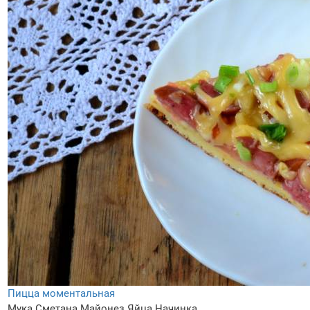
Пицца моментальная
Мука
Сметана
Майонез
Яйца
Начинка