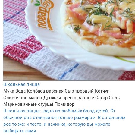
Школьная пицца
Мука
Вода
Колбаса вареная
Сыр твердый
Кетчуп
Сливочное масло
Дрожжи прессованные
Сахар
Соль
Маринованные огурцы
Помидор
Школьная пицца - одно из любимых блюд детей. От
обычной она отличается только размером. В остальном
все то же: и тесто, и начинка, которую вы можете
выбирать сами.