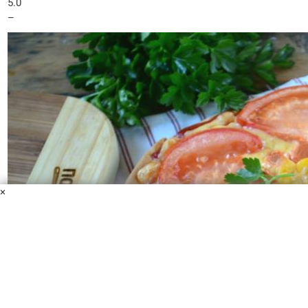
5.0
–
×