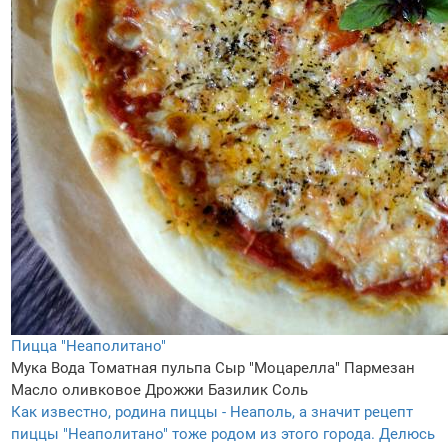
Пицца "Неаполитано"
Мука
Вода
Томатная пульпа
Сыр "Моцарелла"
Пармезан
Масло оливковое
Дрожжи
Базилик
Соль
Как известно, родина пиццы - Неаполь, а значит рецепт
пиццы "Неаполитано" тоже родом из этого города. Делюсь