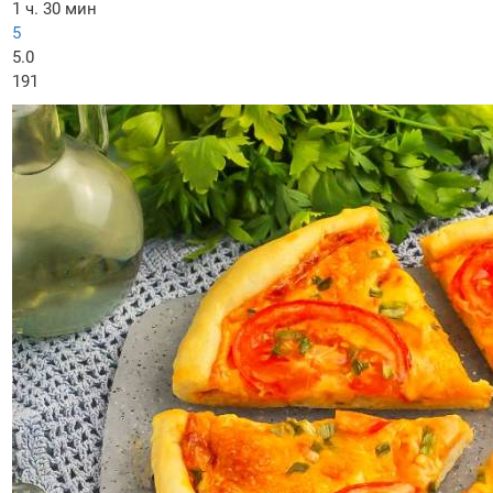
1 ч. 30 мин
5
5.0
191