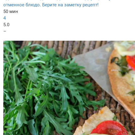
отменное блюдо. Берите на заметку рецепт!
50 мин
4
5.0
–