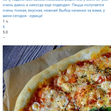
очень давно и никогда еще подводил. Пицца получается
очень тонкая, вкусная, нежная! Выбор начинки за вами, у
меня сегодня - курица!
1 ч.
6
5.0
–