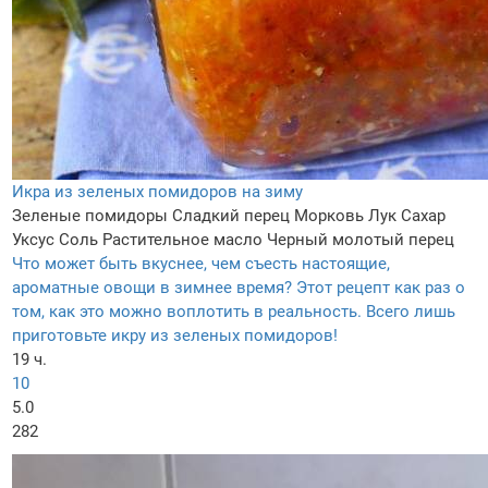
Икра из зеленых помидоров на зиму
Зеленые помидоры
Сладкий перец
Морковь
Лук
Сахар
Уксус
Соль
Растительное масло
Черный молотый перец
Что может быть вкуснее, чем съесть настоящие,
ароматные овощи в зимнее время? Этот рецепт как раз о
том, как это можно воплотить в реальность. Всего лишь
приготовьте икру из зеленых помидоров!
19 ч.
10
5.0
282