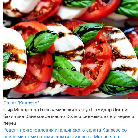
Салат "Капрезе"
Сыр Моцарелла
Бальзамический уксус
Помидор
Листья
базилика
Оливковое масло
Соль и свежемолотый черный
перец
Рецепт приготовления итальянского салата Капрезе со
спелыми помидорами, ломтиками сыра Моцарелла,