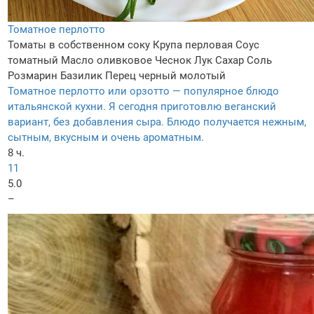
Томатное перлотто
Томаты в собственном соку
Крупа перловая
Соус
томатный
Масло оливковое
Чеснок
Лук
Сахар
Соль
Розмарин
Базилик
Перец черный молотый
Томатное перлотто или орзотто — популярное блюдо
итальянской кухни. Я сегодня приготовлю веганский
вариант, без добавления сыра. Блюдо получается нежным,
сытным, вкусным и очень ароматным.
8 ч.
11
5.0
–