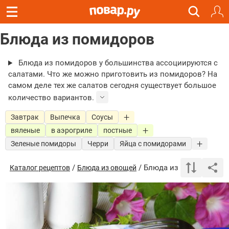
Блюда из помидоров
Блюда из помидоров у большинства ассоциируются с
салатами. Что же можно приготовить из помидоров? На
самом деле тех же салатов сегодня существует большое
количество вариантов.
Завтрак
Выпечка
Соусы
вяленые
в аэрогриле
постные
Зеленые помидоры
Черри
Яйца с помидорами
/
/ Блюда из помидоров
Каталог рецептов
Блюда из овощей