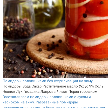
Помидоры половинками без стерилизации на зиму
Помидоры
Вода
Сахар
Растительное масло
Уксус 9%
Соль
Чеснок
Лук
Гвоздика
Лавровый лист
Перец горошком
Заготавливаем помидоры половинками с луком и
чесноком на зиму. Разрезанные помидоры
просаливаются намного быстрее целых плодов, также они