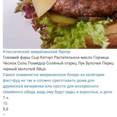
Классический американский бургер
Говяжий фарш
Сыр
Кетчуп
Растительное масло
Горчица
Чеснок
Соль
Помидор
Солёный огурец
Лук
Булочки
Перец
черный молотый
Яйцо
Самое знаменитое американское блюдо из категории
фаст-фуд не так и сложно приготовить дома для
дружеской вечеринки или просто для воскресного
семейного обеда, ведь ему будут рады и взрослые, и дети.
1 ч.
10
5.0
–