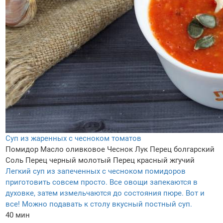
Суп из жаренных с чесноком томатов
Помидор
Масло оливковое
Чеснок
Лук
Перец болгарский
Соль
Перец черный молотый
Перец красный жгучий
Легкий суп из запеченных с чесноком помидоров
приготовить совсем просто. Все овощи запекаются в
духовке, затем измельчаются до состояния пюре. Вот и
все! Можно подавать к столу вкусный постный суп.
40 мин