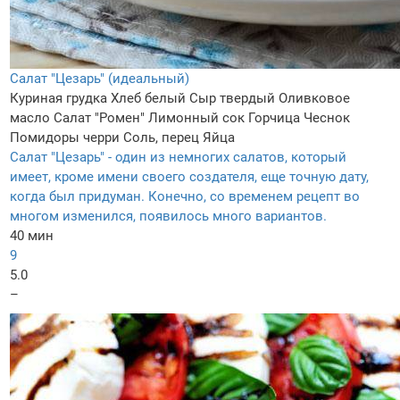
Салат "Цезарь" (идеальный)
Куриная грудка
Хлеб белый
Сыр твердый
Оливковое
масло
Салат "Ромен"
Лимонный сок
Горчица
Чеснок
Помидоры черри
Соль, перец
Яйца
Салат "Цезарь" - один из немногих салатов, который
имеет, кроме имени своего создателя, еще точную дату,
когда был придуман. Конечно, со временем рецепт во
многом изменился, появилось много вариантов.
40 мин
9
5.0
–