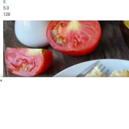
8
5.0
128
×