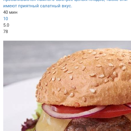
имеют приятный салатный вкус.
40 мин
10
5.0
78