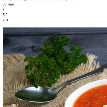
30 мин
8
5.0
261