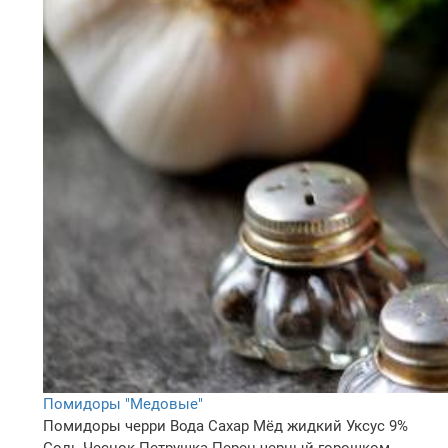
Помидоры "Медовые"
Помидоры черри
Вода
Сахар
Мёд жидкий
Уксус 9%