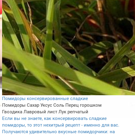
Помидоры консервированные сладкие
Помидоры
Сахар
Уксус
Соль
Перец горошком
Гвоздика
Лавровый лист
Лук репчатый
Если вы не знаете, как консервировать сладкие
помидоры, то этот нехитрый рецепт - именно для вас.
Получаются удивительно вкусные помидорчики: на