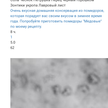
Соль
Чеснок
Петрушка
Перец черный горошком
Зонтики укропа
Лавровый лист
Очень вкусная домашняя консервация из помидоров,
которая порадует вас своим вкусом в зимнее время
года. Попробуйте приготовить помидоры "Медовые"
по моему рецепту.
8 ч.
1
5.0
62