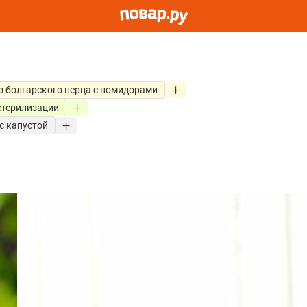
з болгарского перца с помидорами
стерилизации
с капустой