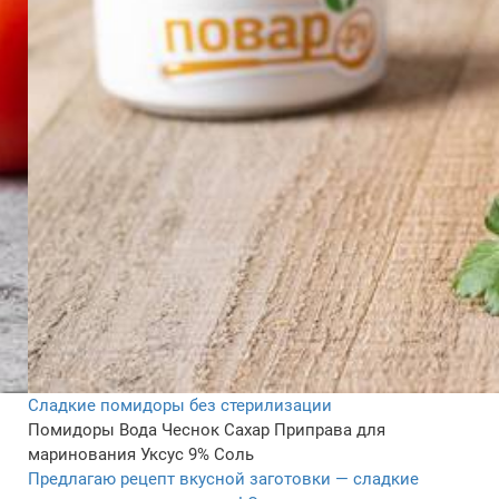
Сладкие помидоры без стерилизации
Помидоры
Вода
Чеснок
Сахар
Приправа для
маринования
Уксус 9%
Соль
Предлагаю рецепт вкусной заготовки — сладкие