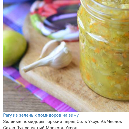
Рагу из зеленых помидоров на зиму
Зеленые помидоры
Горький перец
Соль
Уксус 9%
Чеснок
Сахар
Лук репчатый
Морковь
Укроп