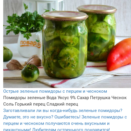
Острые зеленые помидоры с перцем и чесноком
Помидоры зеленые
Вода
Уксус 9%
Сахар
Петрушка
Чеснок
Соль
Горький перец
Сладкий перец
Заготавливали ли вы когда-нибудь зеленые помидоры?
Думаете, это не вкусно? Ошибаетесь! Зеленые помидоры с
перцем и чесноком получаются очень вкусными и
пикантными! Любителям остренького понравится!