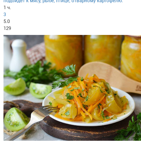
подойдет к мясу, рыбе, птице, отварному картофелю.
1 ч.
3
5.0
129