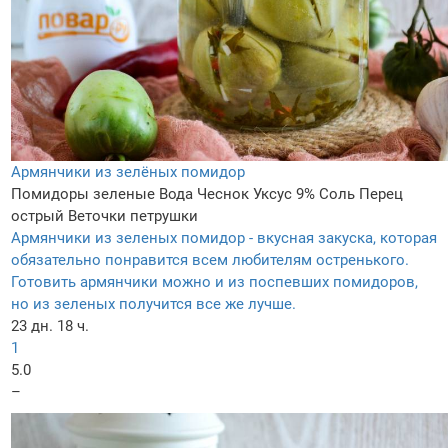
Армянчики из зелёных помидор
Помидоры зеленые
Вода
Чеснок
Уксус 9%
Соль
Перец
острый
Веточки петрушки
Армянчики из зеленых помидор - вкусная закуска, которая
обязательно понравится всем любителям остренького.
Готовить армянчики можно и из поспевших помидоров,
но из зеленых получится все же лучше.
23 дн. 18 ч.
1
5.0
–