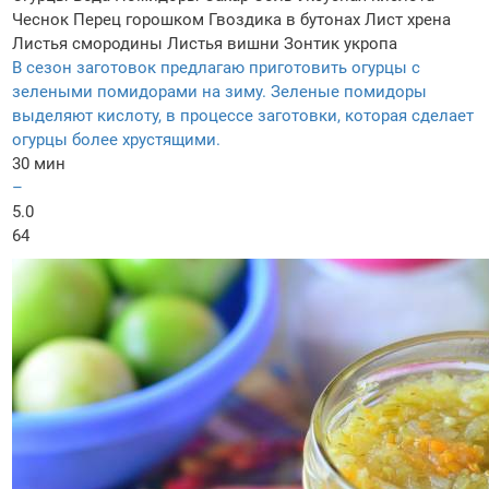
Чеснок
Перец горошком
Гвоздика в бутонах
Лист хрена
Листья смородины
Листья вишни
Зонтик укропа
В сезон заготовок предлагаю приготовить огурцы с
зелеными помидорами на зиму. Зеленые помидоры
выделяют кислоту, в процессе заготовки, которая сделает
огурцы более хрустящими.
30 мин
–
5.0
64