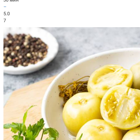
30 мин
–
5.0
7