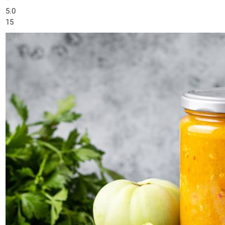
–
5.0
15