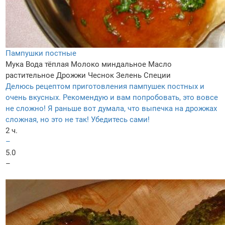
Пампушки постные
Мука
Вода тёплая
Молоко миндальное
Масло
растительное
Дрожжи
Чеснок
Зелень
Специи
Делюсь рецептом приготовления пампушек постных и
очень вкусных. Рекомендую и вам попробовать, это вовсе
не сложно! Я раньше вот думала, что выпечка на дрожжах
сложная, но это не так! Убедитесь сами!
2 ч.
–
5.0
–