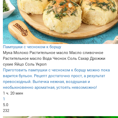
Пампушки с чесноком к борщу
Мука
Молоко
Растительное масло
Масло сливочнoe
Растительное масло
Вода
Чеснок
Соль
Сахар
Дрожжи
сухие
Яйцo
Соль
Укроп
Приготовить пампушки с чесноком к борщу можно пока
варится бульон. Рецепт достаточно прост, а результат
превосходный. Выпечка нежная, воздушная и
необыкновенно ароматная, устоять невозможно!
1 ч. 20 мин
1
5.0
232