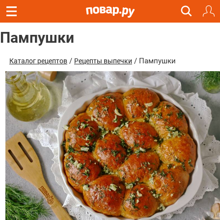
Пампушки
/
/ Пампушки
Каталог рецептов
Рецепты выпечки