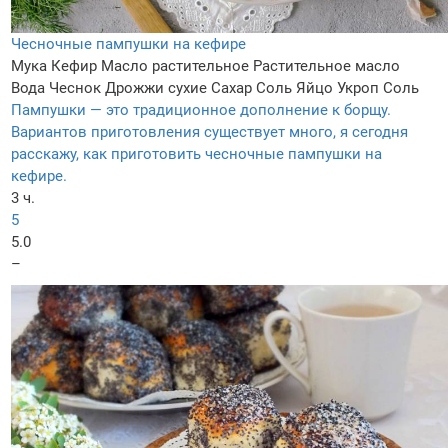
Чесночные пампушки на кефире
Мука
Кефир
Масло растительное
Растительное масло
Вода
Чеснок
Дрожжи сухие
Сахар
Соль
Яйцо
Укроп
Соль
Пампушки — это традиционное дополнение к борщу.
Вариантов приготовления существует много, я сегодня
расскажу, как приготовить чесночные пампушки на
кефире.
3 ч.
5
5.0
–