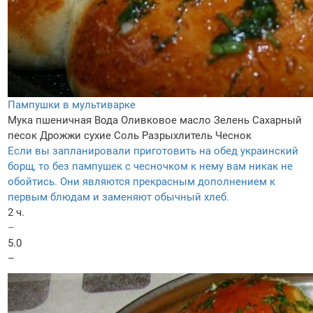
Пампушки в мультиварке
Мука пшеничная
Вода
Оливковое масло
Зелень
Сахарный
песок
Дрожжи сухие
Соль
Разрыхлитель
Чеснок
Если вы запланировали приготовить на обед украинский
борщ, то без пампушек с чесночком к нему вам никак не
обойтись. Они являются прекрасным дополнением к
первым блюдам и заменяют обычный хлеб.
2 ч.
–
5.0
–