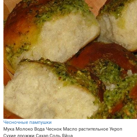
Чесночные пампушки
Мука
Молоко
Вода
Чеснок
Масло растительное
Укроп
Сухие дрожжи
Сахар
Соль
Яйца