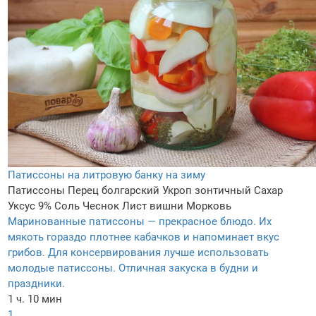
Патиссоны на литровую банку на зиму
Патиссоны
Перец болгарский
Укроп зонтичный
Сахар
Уксус 9%
Соль
Чеснок
Лист вишни
Морковь
Маринованные патиссоны — прекрасное блюдо. Их
мякоть гораздо плотнее кабачков и напоминает вкус
грибов. Для консервирования лучше использовать
молодые патиссоны. Отличная закуска в будни и
праздники.
1 ч. 10 мин
1