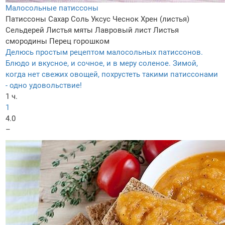
Малосольные патиссоны
Патиссоны
Сахар
Соль
Уксус
Чеснок
Хрен (листья)
Сельдерей
Листья мяты
Лавровый лист
Листья
смородины
Перец горошком
Делюсь простым рецептом малосольных патиссонов.
Блюдо и вкусное, и сочное, и в меру соленое. Зимой,
когда нет свежих овощей, похрустеть такими патиссонами
- одно удовольствие!
1 ч.
1
4.0
–