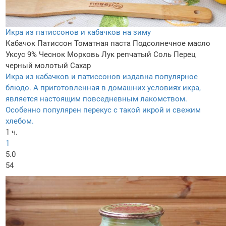
Икра из патиссонов и кабачков на зиму
Кабачок
Патиссон
Томатная паста
Подсолнечное масло
Уксус 9%
Чеснок
Морковь
Лук репчатый
Соль
Перец
черный молотый
Сахар
Икра из кабачков и патиссонов издавна популярное
блюдо. А приготовленная в домашних условиях икра,
является настоящим повседневным лакомством.
Особенно популярен перекус с такой икрой и свежим
хлебом.
1 ч.
1
5.0
54