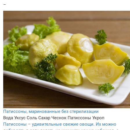
–
Патиссоны, маринованные без стерилизации
Вода
Уксус
Соль
Сахар
Чеснок
Патиссоны
Укроп
Патиссоны – удивительные свежие овощи. Их можно