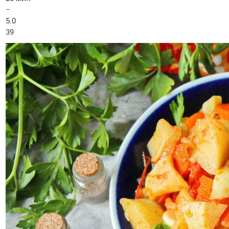
–
5.0
39