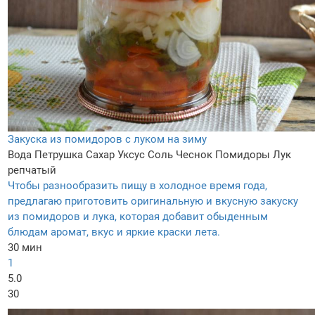
Закуска из помидоров с луком на зиму
Вода
Петрушка
Сахар
Уксус
Соль
Чеснок
Помидоры
Лук
репчатый
Чтобы разнообразить пищу в холодное время года,
предлагаю приготовить оригинальную и вкусную закуску
из помидоров и лука, которая добавит обыденным
блюдам аромат, вкус и яркие краски лета.
30 мин
1
5.0
30