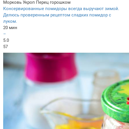
Морковь
Укроп
Перец горошком
Консервированные помидоры всегда выручают зимой.
Делюсь проверенным рецептом сладких помидор с
луком.
20 мин
–
5.0
57