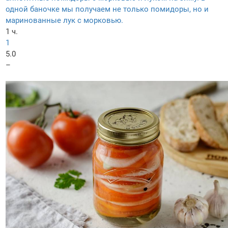
одной баночке мы получаем не только помидоры, но и
маринованные лук с морковью.
1 ч.
1
5.0
–