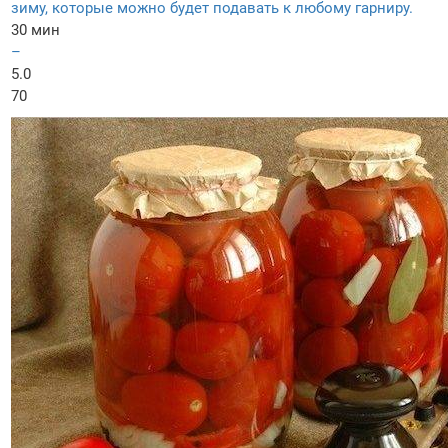
зиму, которые можно будет подавать к любому гарниру.
30 мин
–
5.0
70