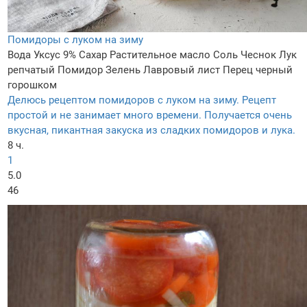
Помидоры с луком на зиму
Вода
Уксус 9%
Сахар
Растительное масло
Соль
Чеснок
Лук
репчатый
Помидор
Зелень
Лавровый лист
Перец черный
горошком
Делюсь рецептом помидоров с луком на зиму. Рецепт
простой и не занимает много времени. Получается очень
вкусная, пикантная закуска из сладких помидоров и лука.
8 ч.
1
5.0
46