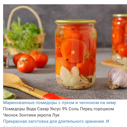
Маринованные помидоры с луком и чесноком на зиму
Помидоры
Вода
Сахар
Уксус 9%
Соль
Перец горошком
Чеснок
Зонтики укропа
Лук
Прекрасная заготовка для длительного хранения. И