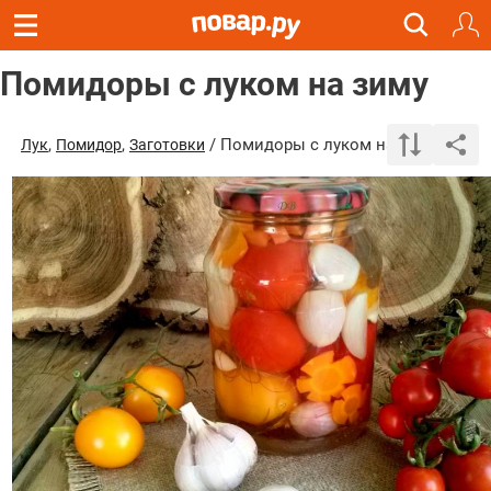
Помидоры с луком на зиму
,
,
/ Помидоры с луком на зиму
Лук
Помидор
Заготовки