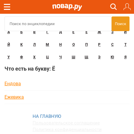
А
Б
В
Г
Д
Е
Ё
Ж
З
И
Й
К
Л
М
Н
О
П
Р
С
Т
У
Ф
Х
Ц
Ч
Ш
Щ
Э
Ю
Я
Что есть на букву: Ё
Ендова
Ежевика
Пользовательское соглашение
Политика конфиденциальности