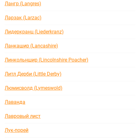
Лангр (Langres)
Ларзак (Larzac)
Лидеркранц (Liederkranz)
Ланкашир (Lancashire)
Линкольншир (Lincolnshire Poacher)
Литл Дерби (Little Derby)
Люмисволд (Lymeswold)
Лаванда
Лавровый лист
Лук-порей