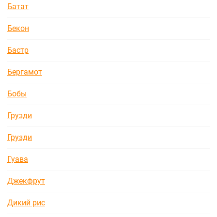
Батат
Бекон
Бастр
Бергамот
Бобы
Грузди
Грузди
Гуава
Джекфрут
Дикий рис