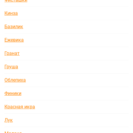
Кинза
Базилик
Ежевика
Гранат
Груша
Облепиха
Финики
Красная икра
Лук