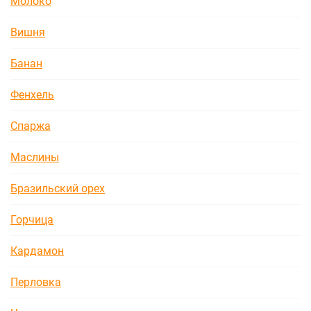
Молоко
Вишня
Банан
Фенхель
Спаржа
Маслины
Бразильский орех
Горчица
Кардамон
Перловка