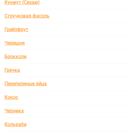
Кунжут (Сезам)
Стручковая фасоль
Грейпфрут
Черешня
Брокколи
Гречка
Перепелиные яйца
Кокос
Черника
Кольраби