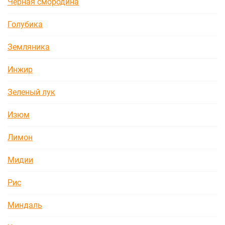
Черная смородина
Голубика
Земляника
Инжир
Зеленый лук
Изюм
Лимон
Мидии
Рис
Миндаль