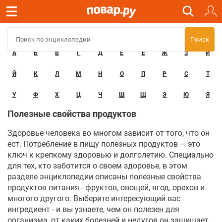
А
Б
В
Г
Д
Е
Ё
Ж
З
И
Й
К
Л
М
Н
О
П
Р
С
Т
У
Ф
Х
Ц
Ч
Ш
Щ
Э
Ю
Я
Полезные свойства продуктов
Здоровье человека во многом зависит от того, что он
ест. Потребление в пищу полезных продуктов — это
ключ к крепкому здоровью и долголетию. Специально
для тех, кто заботится о своем здоровье, в этом
разделе энциклопедии описаны полезные свойства
продуктов питания - фруктов, овощей, ягод, орехов и
многого другого. Выберите интересующий вас
ингредиент - и вы узнаете, чем он полезен для
организма, от каких болезней и недугов он защищает,