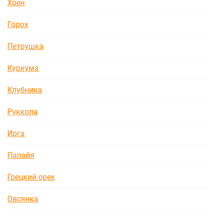
Хрен
Горох
Петрушка
Куркума
Клубника
Руккола
Ирга
Папайя
Грецкий орех
Овсянка