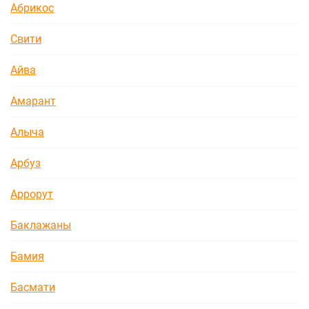
Абрикос
Свити
Айва
Амарант
Алыча
Арбуз
Аррорут
Баклажаны
Бамия
Басмати