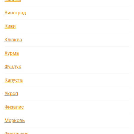
Виноград
Киви
Клюква
Хурма
Фундук
Капуста
Укроп
Физалис
Морковь
Фисташки