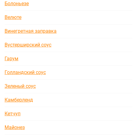
Болоньезе
Велюте
Винегретная заправка
Вустерширский соус
Гарум
Голландский соус
Зеленый соус
Камберленд
Кетчуп
Майонез