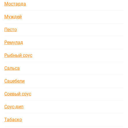
Мостарда
Муждей
Песто
Ремулад
Рыбный соус
Сальса
Сацебели
Соевый соус
Соус-дип
Табаско