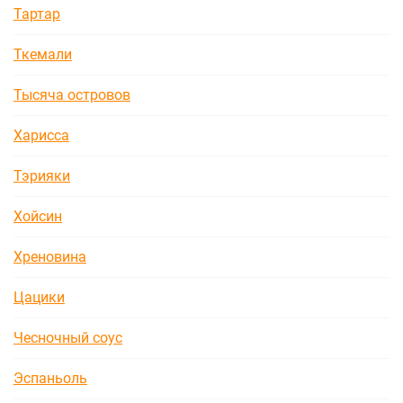
Тартар
Ткемали
Тысяча островов
Харисса
Тэрияки
Хойсин
Хреновина
Цацики
Чесночный соус
Эспаньоль