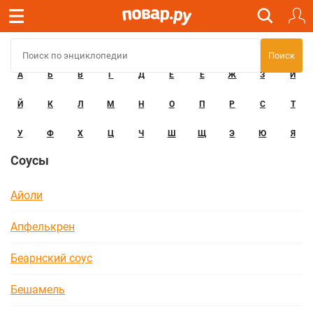
А
Б
В
Г
Д
Е
Ё
Ж
З
И
Й
К
Л
М
Н
О
П
Р
С
Т
У
Ф
Х
Ц
Ч
Ш
Щ
Э
Ю
Я
Соусы
Айоли
Апфелькрен
Беарнский соус
Бешамель