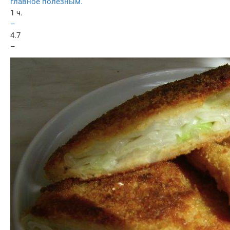
главное полезным.
1 ч.
–
4.7
–