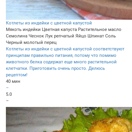
Котлеты из индейки с цветной капустой
Мякоть индейки
Цветная капуста
Растительное масло
Семолина
Чеснок
Лук репчатый
Яйцо
Шпинат
Соль
Черный молотый перец
Котлеты из индейки с цветной капустой соответствуют
принципам правильно питания, потому что помимо
животного белка содержат еще много растительной
клетчатки. Приготовить очень просто. Делюсь
рецептом!
40 мин
–
5.0
–