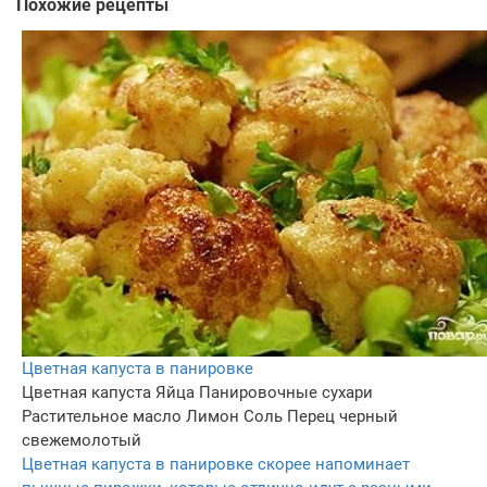
Похожие рецепты
Цветная капуста в панировке
Цветная капуста
Яйца
Панировочные сухари
Растительное масло
Лимон
Соль
Перец черный
свежемолотый
Цветная капуста в панировке скорее напоминает