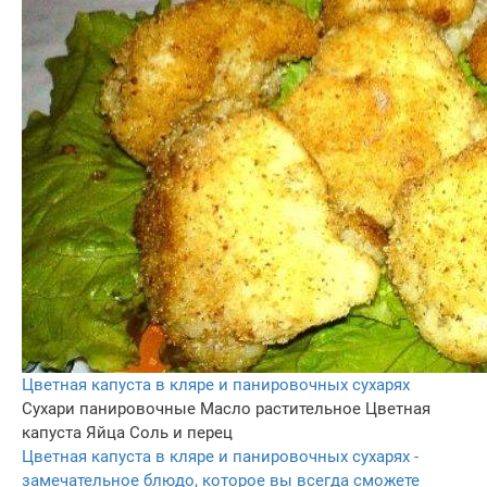
Цветная капуста в кляре и панировочных сухарях
Сухари панировочные
Масло растительное
Цветная
капуста
Яйца
Соль и перец
Цветная капуста в кляре и панировочных сухарях -
замечательное блюдо, которое вы всегда сможете