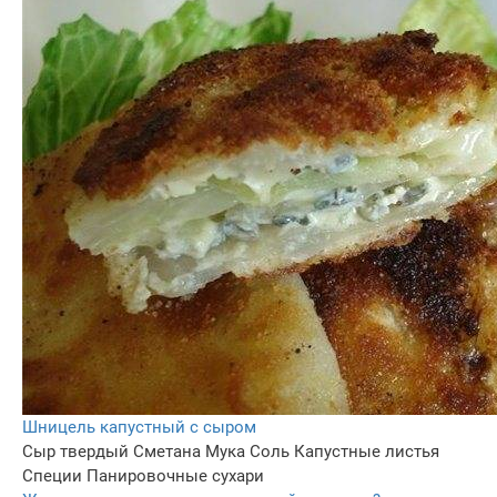
Шницель капустный с сыром
Сыр твердый
Сметана
Мука
Соль
Капустные листья
Специи
Панировочные сухари