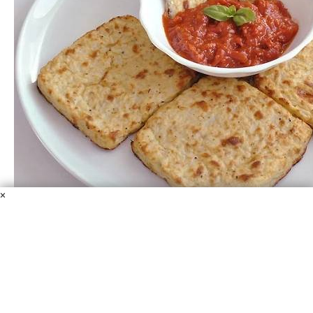
×
Полезные тосты
Сыр
Цветная капуста
Яйцо
Соль и перец
Для поклонников здорового и низкокалорийного
питания хочу предложить этот рецепт. Впрочем, такие
тосты можно предложить даже малышам, которые
отказываются есть овощи. Попробуйте, это просто и
вкусно!
40 мин