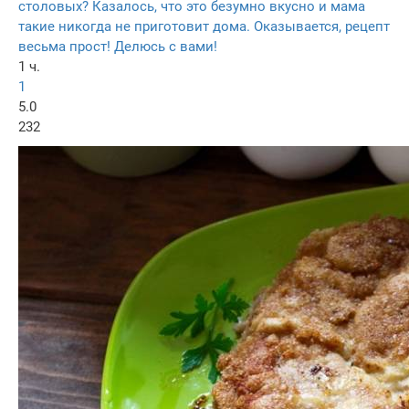
столовых? Казалось, что это безумно вкусно и мама
такие никогда не приготовит дома. Оказывается, рецепт
весьма прост! Делюсь с вами!
1 ч.
1
5.0
232