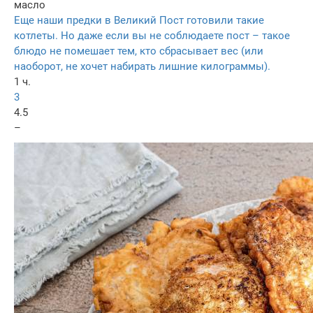
масло
Еще наши предки в Великий Пост готовили такие
котлеты. Но даже если вы не соблюдаете пост – такое
блюдо не помешает тем, кто сбрасывает вес (или
наоборот, не хочет набирать лишние килограммы).
1 ч.
3
4.5
–