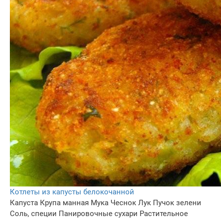
Котлеты из капусты белокочанной
Капуста
Крупа манная
Мука
Чеснок
Лук
Пучок зелени
Соль, специи
Панировочные сухари
Растительное