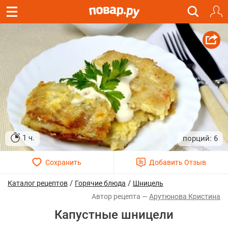
1 ч.
6
/
/
Каталог рецептов
Горячие блюда
Шницель
Арутюнова Кристина
Капустные шницели