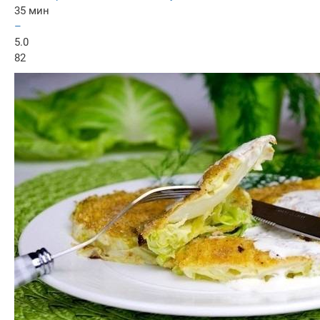
35 мин
–
5.0
82