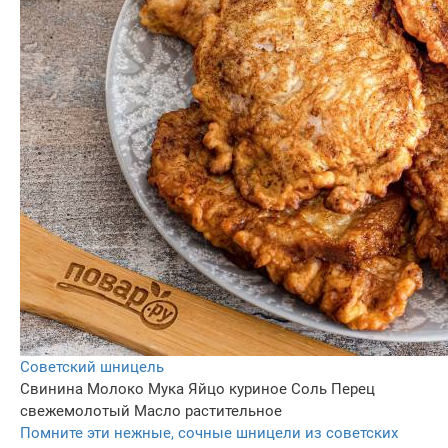
Советский шницель
Свинина
Молоко
Мука
Яйцо куриное
Соль
Перец
свежемолотый
Масло растительное
Помните эти нежные, сочные шницели из советских