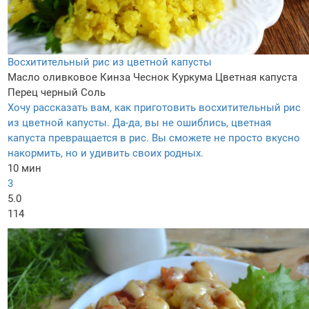
Восхитительный рис из цветной капусты
Масло оливковое
Кинза
Чеснок
Куркума
Цветная капуста
Перец черный
Соль
Хочу рассказать вам, как приготовить восхитительный рис
из цветной капусты. Да-да, вы не ошиблись, цветная
капуста превращается в рис. Вы сможете не просто вкусно
накормить, но и удивить своих родных.
10 мин
3
5.0
114