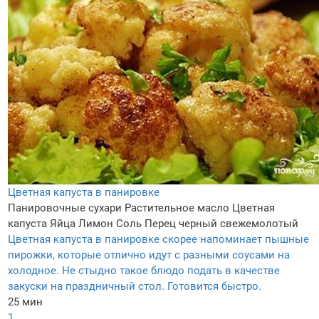
Цветная капуста в панировке
Панировочные сухари
Растительное масло
Цветная
капуста
Яйца
Лимон
Соль
Перец черный свежемолотый
Цветная капуста в панировке скорее напоминает пышные
пирожки, которые отлично идут с разными соусами на
холодное. Не стыдно такое блюдо подать в качестве
закуски на праздничный стол. Готовится быстро.
25 мин
1