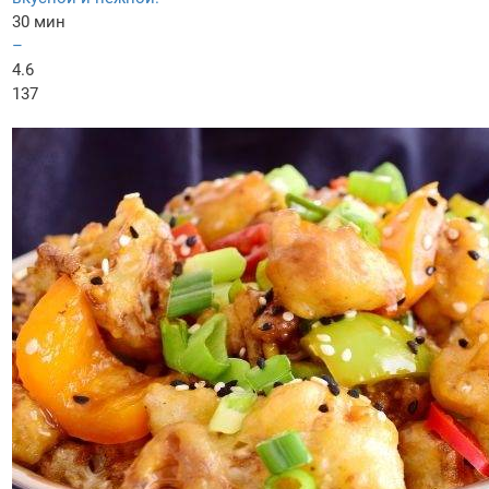
30 мин
–
4.6
137