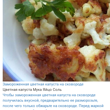
Замороженная цветная капуста на сковороде
Цветная капуста
Мука
Яйцо
Соль
Чтобы замороженная цветная капуста на сковороде
получилась вкусной, предварительно ее разморозьте,
после чего только обжарьте на сковороде. Перед жаркой