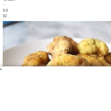
–
5.0
52
×