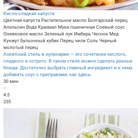
Кисло-сладкая капуста
Цветная капуста
Растительное масло
Болгарский перец
Апельсин
Вода
Крахмал
Мука пшеничная
Соевый соус
Оливковое масло
Зеленый лук
Имбирь
Чеснок
Мед
Кунжут
Бульонный кубик
Перец чили
Соль
Черный
молотый перец
Азиатский стиль в кулинарии — это сочетание кислого,
сладкого и острого. В таком стиле можно сделать разные
блюда. Достаточно выбрать главный ингредиент и к нему
добавить соус с приправами, как здесь.
30 мин
–
4.5
235