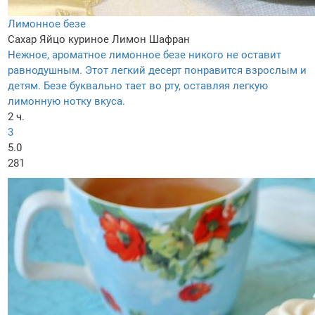
Лимонное безе
Сахар
Яйцо куриное
Лимон
Шафран
Нежное, ароматное лимонное безе никого не оставит
равнодушным. Этот легкий десерт понравится взрослым и
детям. Безе буквально тает во рту, оставляя легкую
лимонную нотку вкуса.
2 ч.
3
5.0
281