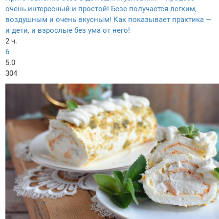
очень интересный и простой! Безе получается легким,
воздушным и очень вкусным! Как показывает практика —
и дети, и взрослые без ума от него!
2 ч.
6
5.0
304