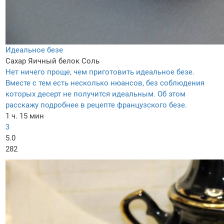
Идеальное безе
Сахар
Яичный белок
Соль
Нет ничего проще, чем приготовить идеальное безе.
Вместе с тем есть несколько нюансов, без соблюдения
которых десерт не получится идеальным. Об этом
расскажу подробнее в рецепте французского безе.
1 ч. 15 мин
3
5.0
282