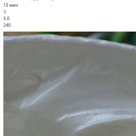
15 мин
3
5.0
240