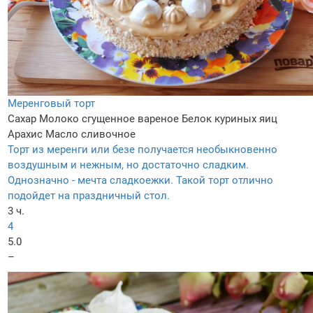
Меренговый торт
Сахар
Молоко сгущенное вареное
Белок куриных яиц
Арахис
Масло сливочное
Торт из меренги или безе получается необыкновенно
воздушным и нежным, но достаточно сладким.
Однозначно - мечта сладкоежки. Такой торт отлично
подойдет на праздничный стол.
3 ч.
4
5.0
–