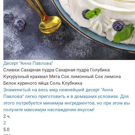
Десерт "Анна Павлова"
Сливки
Сахарная пудра
Сахарная пудра
Голубика
Кукурузный крахмал
Мята
Сок лимонный
Сок лимона
Белок куриного яйца
Соль
Клубника
Знаменитый на весь мир нежнейший десерт "Анна
Павлова" легко приготовить и в домашних условиях. Для
этого потребуется минимум ингредиентов, но при этом вы
получите максимум наслаждения вкусом!
2 ч.
2
5.0