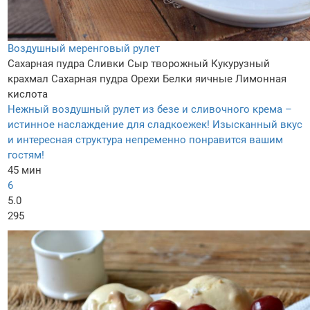
Воздушный меренговый рулет
Сахарная пудра
Сливки
Сыр творожный
Кукурузный
крахмал
Сахарная пудра
Орехи
Белки яичные
Лимонная
кислота
Нежный воздушный рулет из безе и сливочного крема –
истинное наслаждение для сладкоежек! Изысканный вкус
и интересная структура непременно понравится вашим
гостям!
45 мин
6
5.0
295