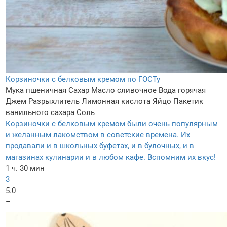
Корзиночки с белковым кремом по ГОСТу
Мука пшеничная
Сахар
Масло сливочное
Вода горячая
Джем
Разрыхлитель
Лимонная кислота
Яйцо
Пакетик
ванильного сахара
Соль
Корзиночки с белковым кремом были очень популярным
и желанным лакомством в советские времена. Их
продавали и в школьных буфетах, и в булочных, и в
магазинах кулинарии и в любом кафе. Вспомним их вкус!
1 ч. 30 мин
3
5.0
–