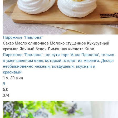
Пирожное "Павлова"
Сахар
Масло сливочное
Молоко сгущенное
Кукурузный
крахмал
Яичный белок
Лимонная кислота
Киви
Пирожное "Павлова" - по сути торт "Анна Павлова", только
в уменьшенном виде, который готовят из меренги. Десерт
необыкновенно нежный, воздушный, вкусный и
красивый.
1 ч. 30 мин
9
5.0
374