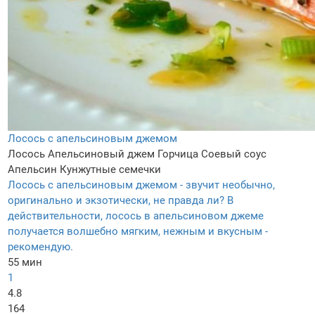
Лосось с апельсиновым джемом
Лосось
Апельсиновый джем
Горчица
Соевый соус
Апельсин
Кунжутные семечки
Лосось с апельсиновым джемом - звучит необычно,
оригинально и экзотически, не правда ли? В
действительности, лосось в апельсиновом джеме
получается волшебно мягким, нежным и вкусным -
рекомендую.
55 мин
1
4.8
164