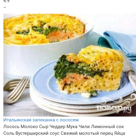
4.9
–
Итальянская запеканка с лососем
Лосось
Молоко
Сыр Чеддер
Мука
Чили
Лимонный сок
Соль
Вустерширский соус
Свежий молотый перец
Яйца