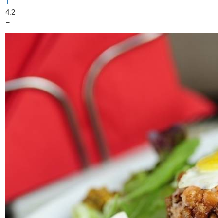
1
4.2
–