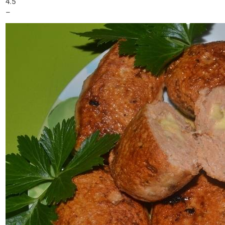
4.5
–