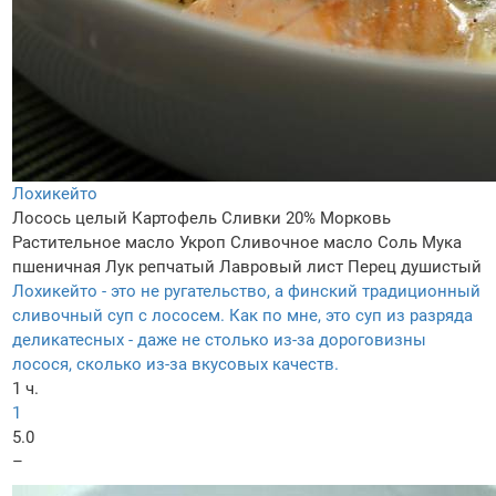
Лохикейто
Лосось целый
Картофель
Сливки 20%
Морковь
Растительное масло
Укроп
Сливочное масло
Соль
Мука
пшеничная
Лук репчатый
Лавровый лист
Перец душистый
Лохикейто - это не ругательство, а финский традиционный
сливочный суп с лососем. Как по мне, это суп из разряда
деликатесных - даже не столько из-за дороговизны
лосося, сколько из-за вкусовых качеств.
1 ч.
1
5.0
–