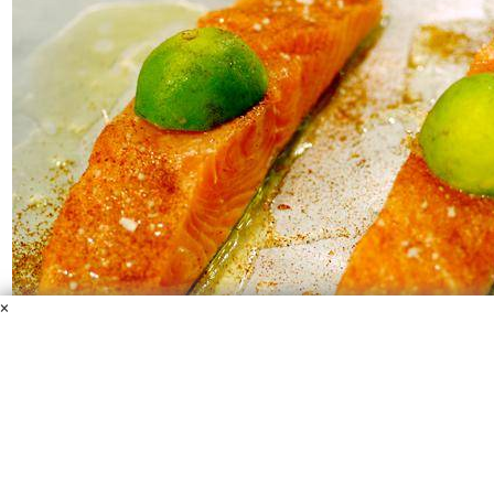
×
Праздничный лосось с лаймом
Оливковое масло
Морская соль
Порошок чипотле
Филе
лосося
Лайм
Рецепт приготовления вкусного и очень простого блюда