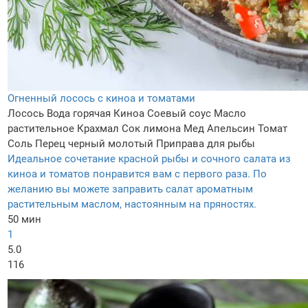
Огненный лосось с киноа и томатами
Лосось
Вода горячая
Киноа
Соевый соус
Масло
растительное
Крахмал
Сок лимона
Мед
Апельсин
Томат
Соль
Перец черный молотый
Приправа для рыбы
Идеальное сочетание красной рыбы и сочного салата из
киноа и томатов понравится вам с первого раза. По
желанию вы можете заправить салат ароматным
растительным маслом, настоянным на пряностях.
50 мин
1
5.0
116