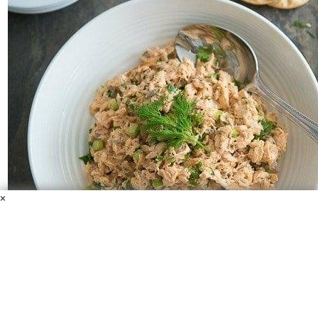
×
Простой салат с лососем
Лосось
Майонез
Лимонный сок
Растительное масло
Дижонская горчица
Паприка
Кайенский перец
Стебель