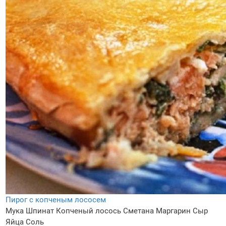
Пирог с копченым лососем
Мука
Шпинат
Копченый лосось
Сметана
Маргарин
Сыр
Яйца
Соль