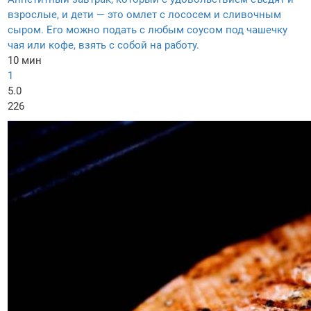
взрослые, и дети — это омлет с лососем и сливочным
сыром. Его можно подать с любым соусом под чашечку
чая или кофе, взять с собой на работу.
10 мин
1
5.0
226