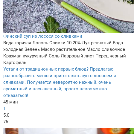
Финский суп из лосося со сливками
Вода горячая
Лосось
Сливки 10-20%
Лук репчатый
Вода
холодная
Зелень
Масло растительное
Масло сливочнoe
Крахмал кукурузный
Соль
Лавровый лист
Перец черный
Картофель
Устали от традиционных первых блюд? Предлагаю
разнообразить меню и приготовить суп с лососем и
сливками. Получается невероятно нежный, очень
ароматный и насыщенный, просто невозможно
отказаться!
45 мин
1
5.0
76