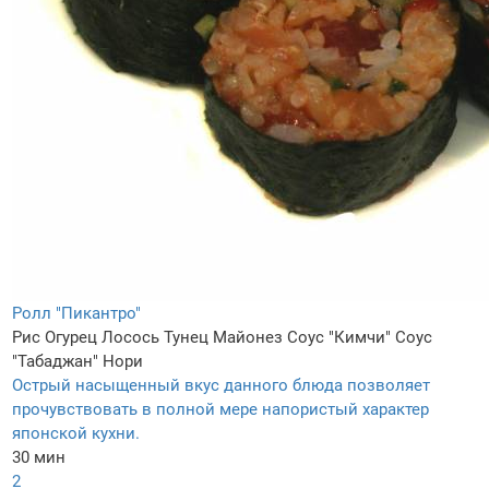
Ролл "Пикантро"
Рис
Огурец
Лосось
Тунец
Майонез
Соус "Кимчи"
Соус
"Табаджан"
Нори
Острый насыщенный вкус данного блюда позволяет
прочувствовать в полной мере напористый характер
японской кухни.
30 мин
2