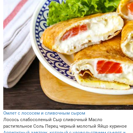
Омлет с лососем и сливочным сыром
Лосось слабосоленый
Сыр сливочный
Масло
растительное
Соль
Перец черный молотый
Яйцо куриное
Аппетитный завтрак, который с удовольствием съедят и