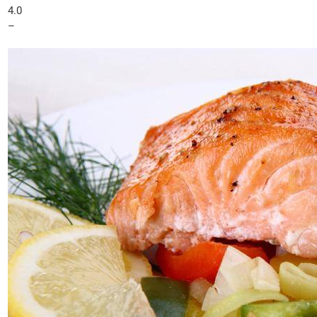
4.0
–