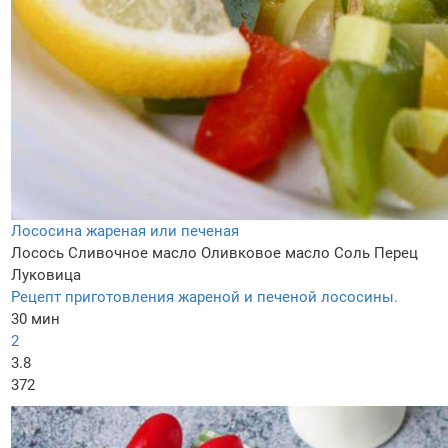
Лососина жареная или печеная
Лосось
Сливочное масло
Оливковое масло
Соль
Перец
Луковица
Рецепт приготовления жареной и печеной лососины.
30 мин
2
3.8
372