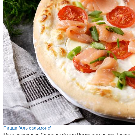
Пицца "Аль сальмоне"
Мука пшеничная
Сливочный сыр
Помидоры черри
Лосось