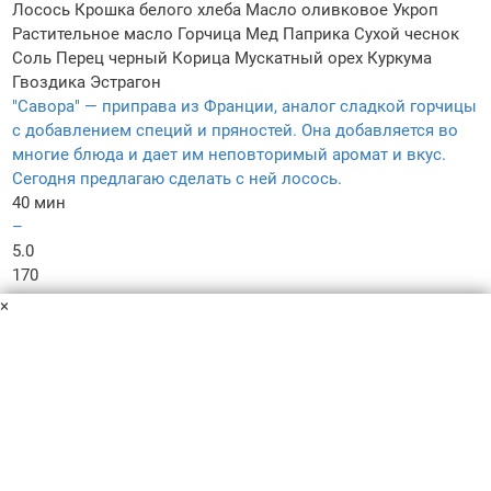
Лосось
Крошка белого хлеба
Масло оливковое
Укроп
Растительное масло
Горчица
Мед
Паприка
Сухой чеснок
Соль
Перец черный
Корица
Мускатный орех
Куркума
Гвоздика
Эстрагон
"Савора" — приправа из Франции, аналог сладкой горчицы
с добавлением специй и пряностей. Она добавляется во
многие блюда и дает им неповторимый аромат и вкус.
Сегодня предлагаю сделать с ней лосось.
40 мин
–
5.0
170
×