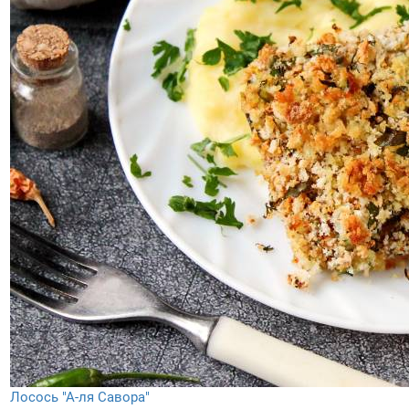
Лосось "А-ля Савора"