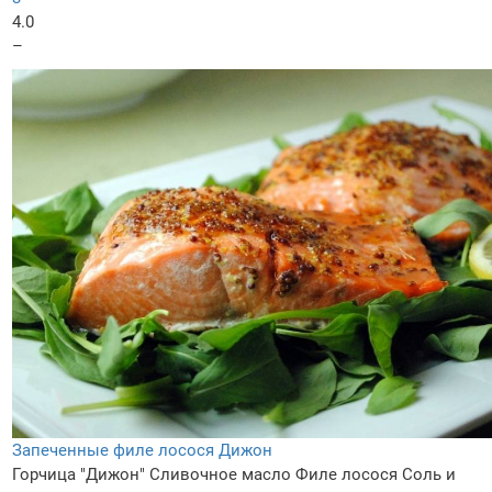
4.0
–
Запеченные филе лосося Дижон
Горчица "Дижон"
Сливочное масло
Филе лосося
Соль и