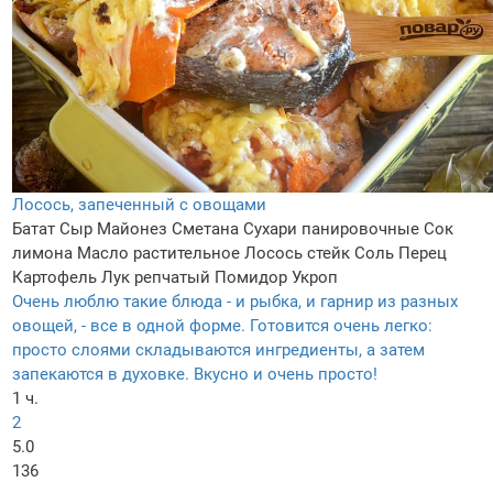
Лосось, запеченный с овощами
Батат
Сыр
Майонез
Сметана
Сухари панировочные
Сок
лимона
Масло растительное
Лосось стейк
Соль
Перец
Картофель
Лук репчатый
Помидор
Укроп
Очень люблю такие блюда - и рыбка, и гарнир из разных
овощей, - все в одной форме. Готовится очень легко:
просто слоями складываются ингредиенты, а затем
запекаются в духовке. Вкусно и очень просто!
1 ч.
2
5.0
136