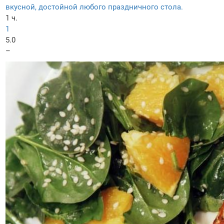
вкусной, достойной любого праздничного стола.
1 ч.
1
5.0
–