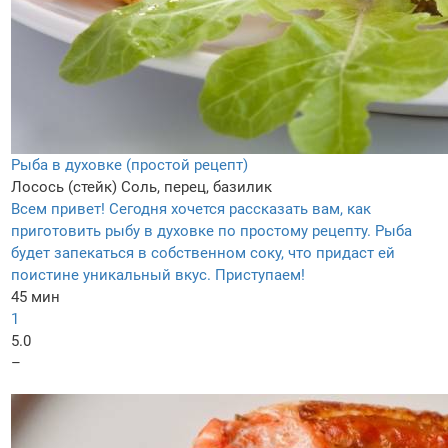
Рыба в духовке (простой рецепт)
Лосось (стейк)
Соль, перец, базилик
Всем привет! Сегодня хочется рассказать вам, как
приготовить рыбу в духовке по простому рецепту. Рыба
будет запекаться в собственном соку, что придаст ей
поистине уникальный вкус. Приступаем!
45 мин
1
5.0
–