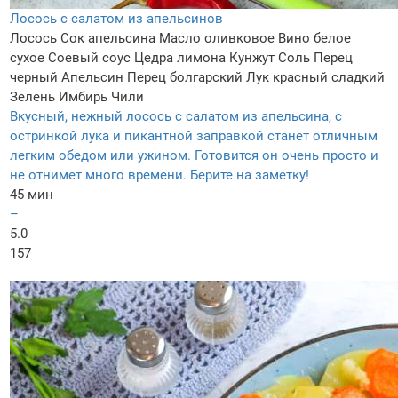
Лосось с салатом из апельсинов
Лосось
Сок апельсина
Масло оливковое
Вино белое
сухое
Соевый соус
Цедра лимона
Кунжут
Соль
Перец
черный
Апельсин
Перец болгарский
Лук красный сладкий
Зелень
Имбирь
Чили
Вкусный, нежный лосось с салатом из апельсина, с
остринкой лука и пикантной заправкой станет отличным
легким обедом или ужином. Готовится он очень просто и
не отнимет много времени. Берите на заметку!
45 мин
–
5.0
157