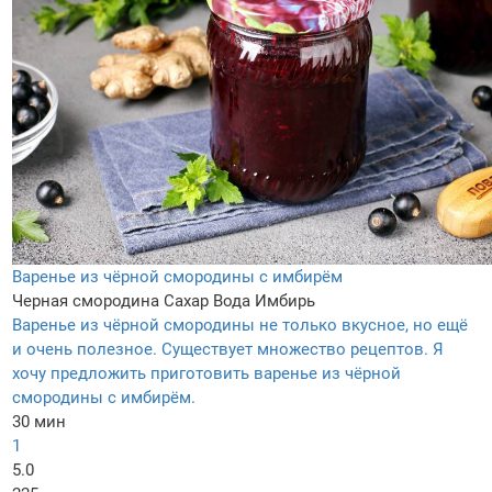
Варенье из чёрной смородины с имбирём
Черная смородина
Сахар
Вода
Имбирь
Варенье из чёрной смородины не только вкусное, но ещё
и очень полезное. Существует множество рецептов. Я
хочу предложить приготовить варенье из чёрной
смородины с имбирём.
30 мин
1
5.0