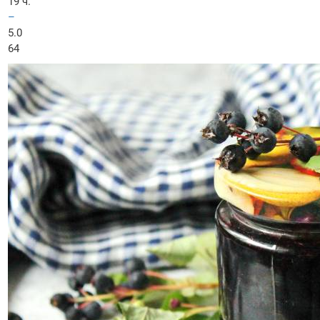
19 ч.
–
5.0
64