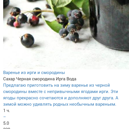
Варенье из ирги и смородины
Сахар
Черная смородина
Ирга
Вода
Предлагаю приготовить на зиму варенье из черной
смородины вместе с непривычными ягодами ирги. Эти
ягоды прекрасно сочетаются и дополняют друг друга. А
зимой можно удивлять родных необычным вареньем.
1 ч.
–
5.0