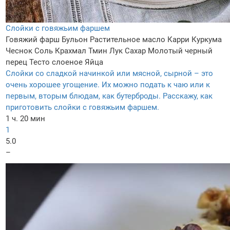
Слойки с говяжьим фаршем
Говяжий фарш
Бульон
Растительное масло
Карри
Куркума
Чеснок
Соль
Крахмал
Тмин
Лук
Сахар
Молотый черный
перец
Тесто слоеное
Яйца
Слойки со сладкой начинкой или мясной, сырной – это
очень хорошее угощение. Их можно подать к чаю или к
первым, вторым блюдам, как бутерброды. Расскажу, как
приготовить слойки с говяжьим фаршем.
1 ч. 20 мин
1
5.0
–