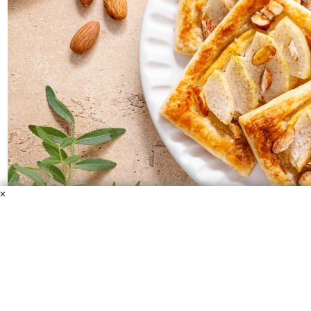
×
Слойки с грушами и орехами
Тесто слоеное
Сыр творожный
Сахарная пудра
Миндаль
Сироп кленовый
Груша