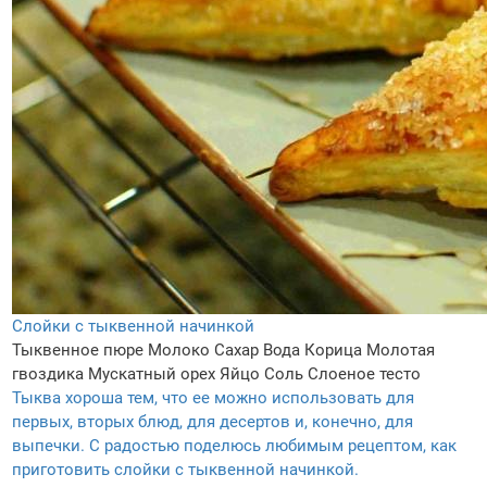
Слойки с тыквенной начинкой
Тыквенное пюре
Молоко
Сахар
Вода
Корица
Молотая
гвоздика
Мускатный орех
Яйцо
Соль
Слоеное тесто
Тыква хороша тем, что ее можно использовать для
первых, вторых блюд, для десертов и, конечно, для
выпечки. С радостью поделюсь любимым рецептом, как
приготовить слойки с тыквенной начинкой.