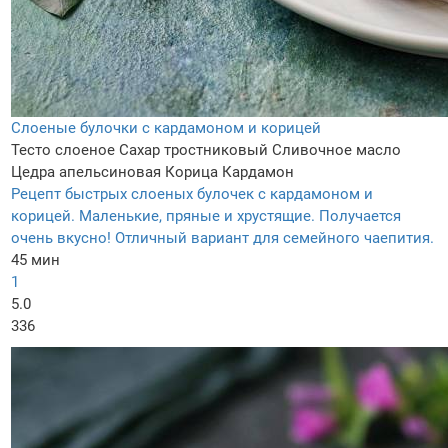
Слоеные булочки с кардамоном и корицей
Тесто слоеное
Сахар тростниковый
Сливочное масло
Цедра апельсиновая
Корица
Кардамон
Рецепт быстрых слоеных булочек с кардамоном и
корицей. Маленькие, пряные и хрустящие. Получается
очень вкусно! Отличный вариант для семейного чаепития.
45 мин
1
5.0
336