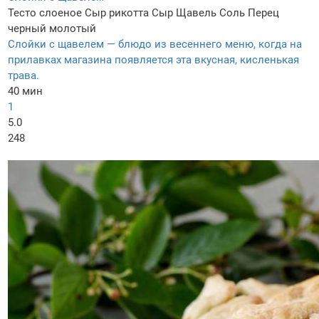
Тесто слоеное
Сыр рикотта
Сыр
Щавель
Соль
Перец
черный молотый
Слойки с щавелем — блюдо из весеннего меню, когда на
прилавках магазина появляется эта вкусная, кисленькая
трава.
40 мин
1
5.0
248