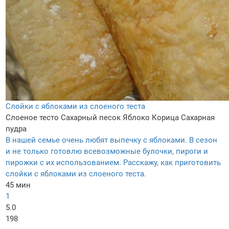
Слойки с яблоками из слоеного теста
Слоеное тесто
Сахарный песок
Яблоко
Корица
Сахарная
пудра
В нашей семье очень любят выпечку с яблоками. В сезон
и не только готовлю всевозможные булочки, пироги и
пирожки с их использованием. Расскажу, как приготовить
слойки с яблоками из слоеного теста.
45 мин
1
5.0
198