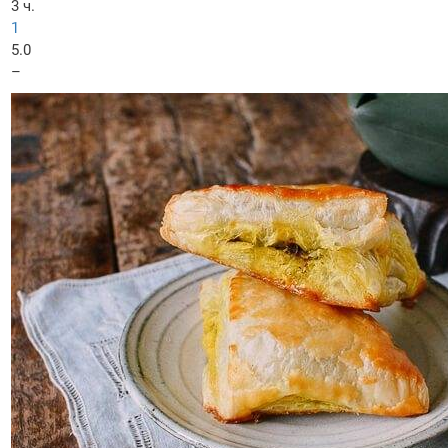
3 ч.
1
5.0
–