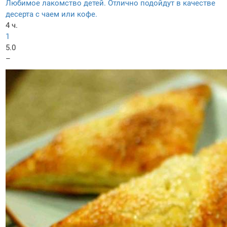
Любимое лакомство детей. Отлично подойдут в качестве
десерта с чаем или кофе.
4 ч.
1
5.0
–