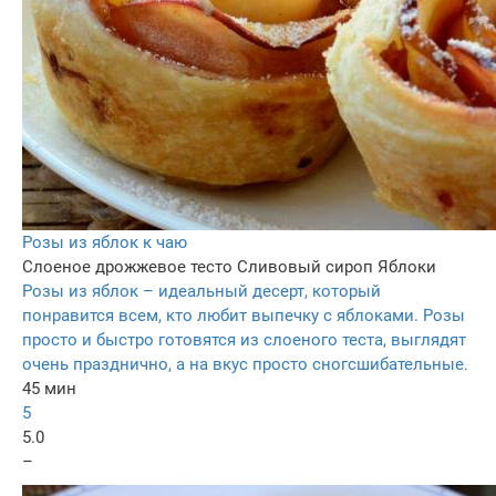
Розы из яблок к чаю
Слоеное дрожжевое тесто
Сливовый сироп
Яблоки
Розы из яблок – идеальный десерт, который
понравится всем, кто любит выпечку с яблоками. Розы
просто и быстро готовятся из слоеного теста, выглядят
очень празднично, а на вкус просто сногсшибательные.
45 мин
5
5.0
–