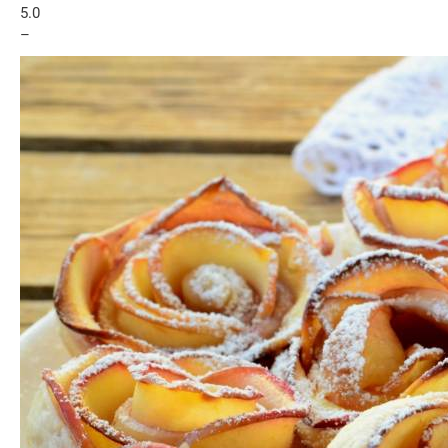
5.0
–