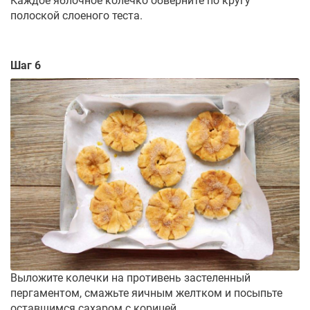
Каждое яблочное колечко обверните по кругу
полоской слоеного теста.
Шаг 6
Выложите колечки на противень застеленный
пергаментом, смажьте яичным желтком и посыпьте
оставшимся сахаром с корицей.