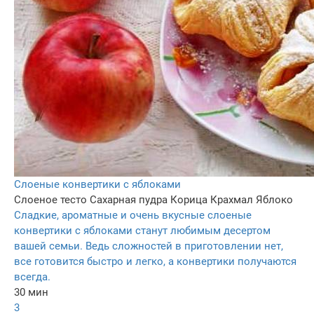
Слоеные конвертики с яблоками
Слоеное тесто
Сахарная пудра
Корица
Крахмал
Яблоко
Сладкие, ароматные и очень вкусные слоеные
конвертики с яблоками станут любимым десертом
вашей семьи. Ведь сложностей в приготовлении нет,
все готовится быстро и легко, а конвертики получаются
всегда.
30 мин
3