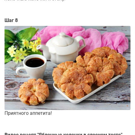
Шаг 8
Приятного аппетита!
Видео рецепт "
Яблочные колечки в слоеном тесте
"