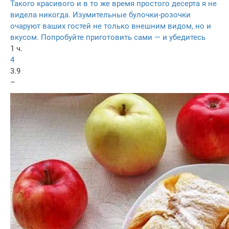
Такого красивого и в то же время простого десерта я не
видела никогда. Изумительные булочки-розочки
очаруют ваших гостей не только внешним видом, но и
вкусом. Попробуйте приготовить сами — и убедитесь
1 ч.
4
3.9
–