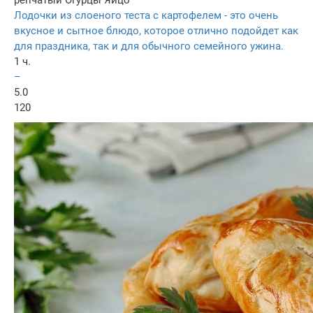
репчатый
Огурцы
Яйцо
Лодочки из слоеного теста с картофелем - это очень
вкусное и сытное блюдо, которое отлично подойдет как
для праздника, так и для обычного семейного ужина.
1 ч.
–
5.0
120