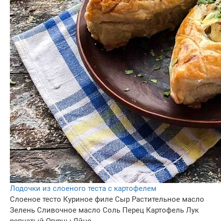
Лодочки из слоеного теста с картофелем
Слоеное тесто
Куриное филе
Сыр
Растительное масло
Зелень
Сливочное масло
Соль
Перец
Картофель
Лук