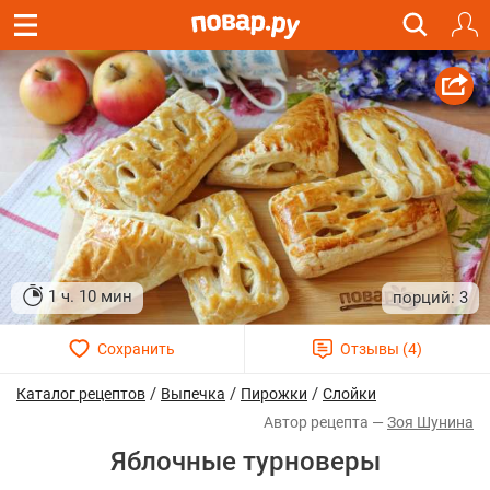
1 ч. 10 мин
3
/
/
/
Каталог рецептов
Выпечка
Пирожки
Слойки
Зоя Шунина
Яблочные турноверы