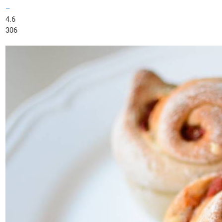
–
4.6
306