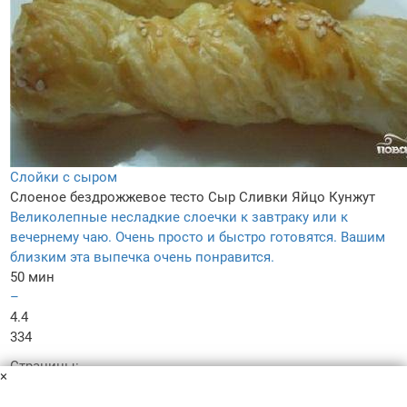
Слойки с сыром
Слоеное бездрожжевое тесто
Сыр
Сливки
Яйцо
Кунжут
Великолепные несладкие слоечки к завтраку или к
вечернему чаю. Очень просто и быстро готовятся. Вашим
близким эта выпечка очень понравится.
50 мин
–
4.4
334
Страницы:
×
предыдущая
следующая
Рецептов слоек: 181