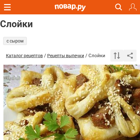
Слойки
с сыром
/
/ Слойки
Каталог рецептов
Рецепты выпечки