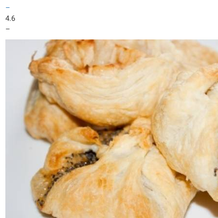
–
4.6
–