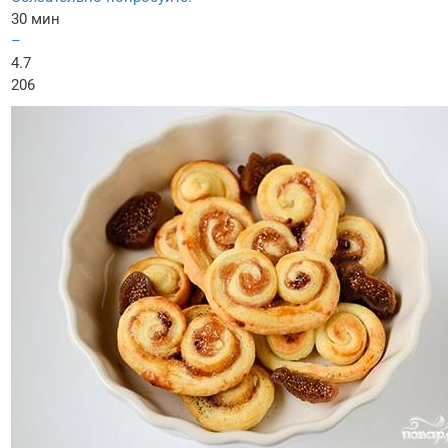
30 мин
–
4.7
206