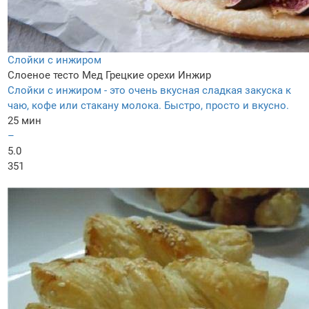
Слойки с инжиром
Слоеное тесто
Мед
Грецкие орехи
Инжир
Слойки с инжиром - это очень вкусная сладкая закуска к
чаю, кофе или стакану молока. Быстро, просто и вкусно.
25 мин
–
5.0
351