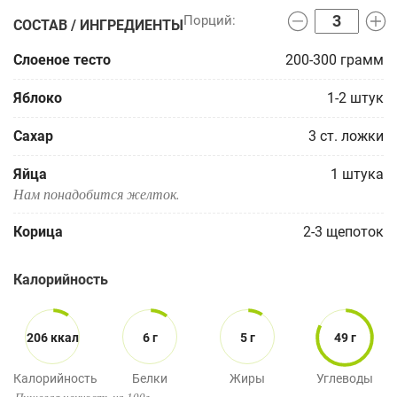
СОСТАВ / ИНГРЕДИЕНТЫ
Слоеное тесто
200-300
грамм
Яблоко
1-2
штук
Сахар
3
ст. ложки
Яйца
1
штука
Нам понадобится желток.
Корица
2-3
щепоток
Калорийность
206 ккал
6 г
5 г
49 г
Калорийность
Белки
Жиры
Углеводы