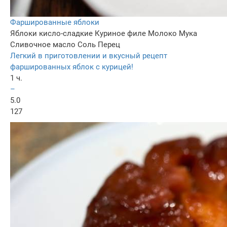
Фаршированные яблоки
Яблоки кисло-сладкие
Куриное филе
Молоко
Мука
Сливочное масло
Соль
Перец
Легкий в приготовлении и вкусный рецепт
фаршированных яблок с курицей!
1 ч.
–
5.0
127