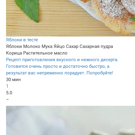
Яблоки в тесте
Яблоки
Молоко
Мука
Яйцо
Сахар
Сахарная пудра
Корица
Растительное масло
Рецепт приготовления вкусного и нежного десерта.
Готовится очень просто и достаточно быстро, а
результат вас непременно порадует. Попробуйте!
30 мин
1
5.0
–